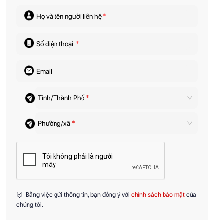
Họ và tên người liên hệ
*
Số điện thoại
*
Email
Tỉnh/Thành Phố
*
Phường/xã
*
Bằng việc gửi thông tin, bạn đồng ý với
chính sách bảo mật
của
chúng tôi.