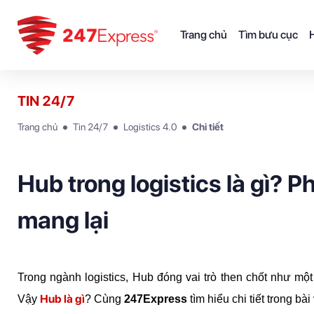
Trang chủ
Tìm bưu cục
H
TIN 24/7
Trang chủ
Tin 24/7
Logistics 4.0
Chi tiết
Hub trong logistics là gì? P
mang lại
Trong ngành logistics, Hub đóng vai trò then chốt như một
Hub là gì
Vậy 
? Cùng 
247Express
 tìm hiểu chi tiết trong bài