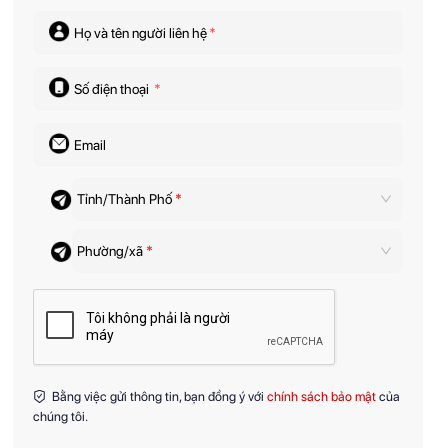
Họ và tên người liên hệ
*
Số điện thoại
*
Email
Tỉnh/Thành Phố
*
Phường/xã
*
Bằng việc gửi thông tin, bạn đồng ý với
chính sách bảo mật
của
chúng tôi.