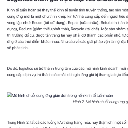
Kinh tế tuần hoàn sẽ thay thế kinh tế tuyến tính truyền thống, tạo nên m
cung ứng mới là một chu trình khép kín từ nhà cung cấp đến người tiêu
vòng lặp như: Reuse (tái sử dụng), Repair (sửa chữa), Refurbish (tân 
dụng), Reduce (giảm thiểu phát thải), Recycle (tái chế). Một sản phẩ
thị trường đồ cũ, được tân trang lại hay phải dỡ thành các phần nhỏ, t
ứng ở các thời điểm khác nhau. Nhu cầu về các giải pháp vận tải nội địa h
sẽ phát sinh.
Do đó, logistics sẽ trở thành trung tâm của các mô hình kinh doanh mới 
cung cấp dịch vụ trở thành các mắt xích gia tăng giá trị tham gia trực ti
Hình 2. Mô hình chuỗi cung ứng g
Trong Hình 2, tất cả các luồng lưu thông hàng hóa, hay thậm chí một số 