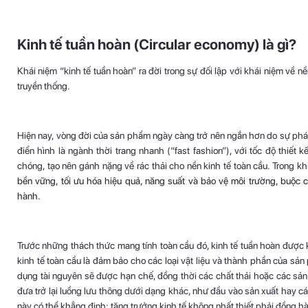
Kinh tế tuần hoàn (Circular economy) là gì?
Khái niệm “kinh tế tuần hoàn” ra đời trong sự đối lập với khái niệm về nề
truyền thống.
Hiện nay, vòng đời của sản phẩm ngày càng trở nên ngắn hơn do sự phát
điển hình là ngành thời trang nhanh (“fast fashion”), với tốc độ thiết
chóng, tạo nên gánh nặng về rác thải cho nền kinh tế toàn cầu. Trong kh
bền vững, tối ưu hóa hiệu quả, năng suất và bảo vệ môi trường, buộc
hành.
Trước những thách thức mang tính toàn cầu đó, kinh tế tuần hoàn được k
kinh tế toàn cầu là đảm bảo cho các loại vật liệu và thành phần của sả
dụng tài nguyên sẽ được hạn chế, đồng thời các chất thải hoặc các s
đưa trở lại luồng lưu thông dưới dạng khác, như đầu vào sản xuất hay c
này có thể khẳng định: tăng trưởng kinh tế không nhất thiết phải đồng hà