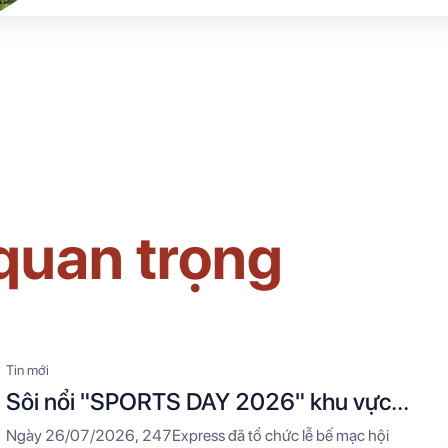
quan trọng
Tin mới
Sôi nổi "SPORTS DAY 2026" khu vực
miền Bắc - khép lại hành trình thể thao
Ngày 26/07/2026, 247Express đã tổ chức lễ bế mạc hội