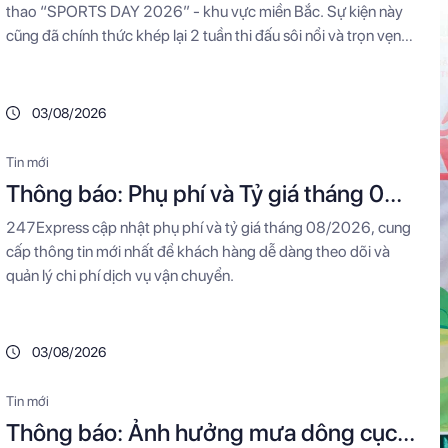
thao “SPORTS DAY 2026” - khu vực miền Bắc. Sự kiện này
đầy dấu ấn
cũng đã chính thức khép lại 2 tuần thi đấu sôi nổi và trọn vẹn
của chuỗi hoạt động thể thao diễn ra trên toàn hệ thống
247Express trong năm 2026.
03/08/2026
Tin mới
Thông báo: Phụ phí và Tỷ giá tháng 08
năm 2026
247Express cập nhật phụ phí và tỷ giá tháng 08/2026, cung
cấp thông tin mới nhất để khách hàng dễ dàng theo dõi và
quản lý chi phí dịch vụ vận chuyển.
03/08/2026
Tin mới
Thông báo: Ảnh hưởng mưa dông cục