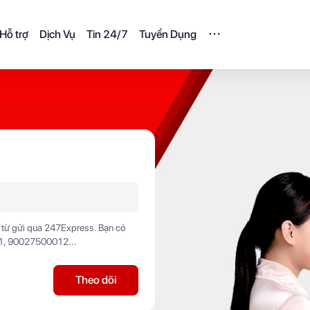
Hỗ trợ
Dịch Vụ
Tin 24/7
Tuyển Dụng
 từ gửi qua 247Express. Bạn có
11, 90027500012...
Theo dõi