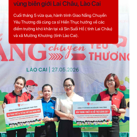
vùng biên giới Lai Châu, Lào Cai
Cuối tháng 5 vừa qua, hành trình Giao Nắng Chuyển
Yêu Thương đã cùng ca sĩ Hiền Thục hướng về các
điểm trường khó khăn tại xã Sin Suối Hồ ( tỉnh Lai Châu)
và xã Mường Khương (tỉnh Lào Cai).