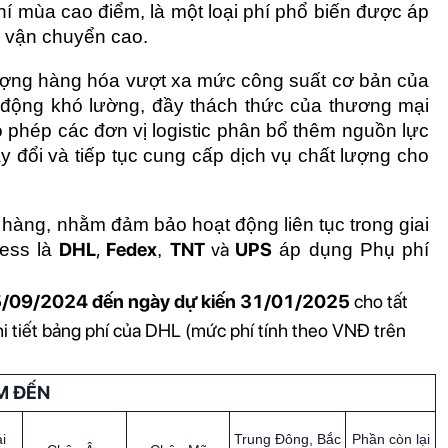
í mùa cao điểm, là một loại phí phổ biến được áp 
u vận chuyển cao.
ượng hàng hóa vượt xa mức công suất cơ bản của 
động khó lường, đầy thách thức của thương mại 
 phép các đơn vị logistic phân bổ thêm nguồn lực 
 đổi và tiếp tục cung cấp dịch vụ chất lượng cho 
àng, nhằm đảm bảo hoạt động liên tục trong giai 
DHL
, 
Fedex
TNT
 và 
UPS
ess là 
, 
 áp dụng Phụ phí 
5/09/2024 đến ngày dự kiến 31/01/2025 
cho tất 
i tiết bảng phí của DHL (mức phí tính theo VNĐ trên 
M ĐẾN
i
Trung Đông, Bắc
Phần còn lại