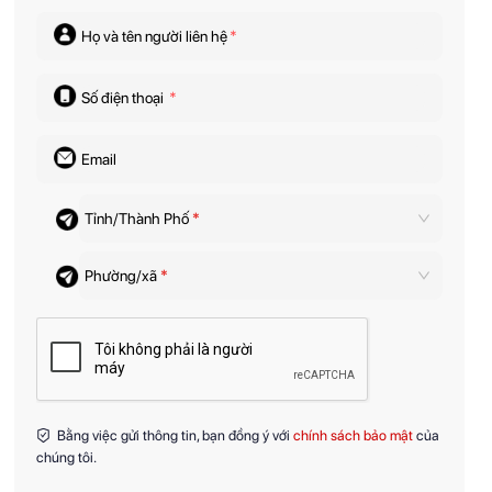
Họ và tên người liên hệ
*
Số điện thoại
*
Email
Tỉnh/Thành Phố
*
Phường/xã
*
Bằng việc gửi thông tin, bạn đồng ý với
chính sách bảo mật
của
chúng tôi.