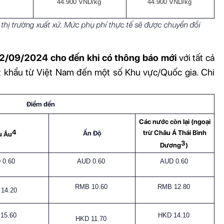
44.900 VND/kg
44.900 VND/kg
 thị trường xuất xứ. Mức phụ phí thực tế sẽ được chuyển đổi 
22/09/2024 cho đến khi có thông báo mới
 với tất cả 
t khẩu từ Việt Nam đến một số Khu vực/Quốc gia. Chi 
Điểm đến
Các nướ
c còn l
ạ
i (ngo
ạ
i
4
tr
ừ Châu Á Thái Bình
Ấn Độ
u Âu
3
Dương
)
 0.60
AUD 0.60
AUD 0.60
RMB 10.60
RMB 12.80
14.20
15.60
HKD 14.10
HKD 11.70