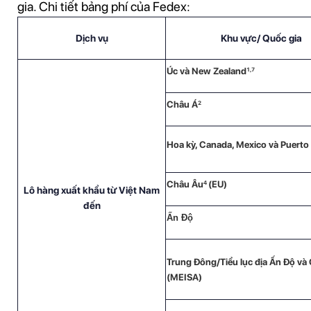
gia. Chi tiết bảng phí của Fedex:
Dịch vụ
Khu vực/ Quốc gia
Úc và New Zealand
1,7
Châu Á
2
Hoa kỳ,
Canada, Mexico và Puerto
Châu Âu
(EU)
4
Lô hàng xuất khẩu từ Việt Nam
đến
Ấn Độ
Trung
Đông/Tiểu lục địa Ấn Độ và
(MEISA)