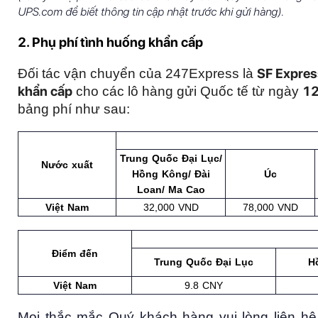
UPS.com để biết thông tin cập nhật trước khi gửi hàng).
2. Phụ phí tình huống khẩn cấp
SF Expres
Đối tác vận chuyển của 247Express là 
khẩn cấp
12
 cho các lô hàng gửi Quốc tế từ ngày 
bảng phí như sau:
Trung Quốc Đại Lục/
Nước xuất
Hồng Kông/ Đài
Úc
Loan/ Ma Cao
Việt Nam
32,000 VND
78,000 VND
Điểm đến
Trung Quốc Đại Lục
H
Việt Nam
9.8 CNY
Mọi thắc mắc Quý khách hàng vui lòng liên hệ