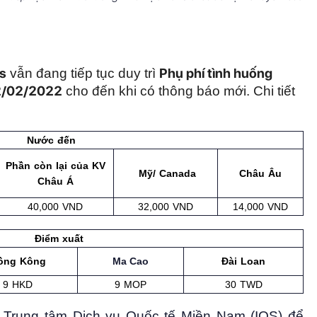
s
Phụ phí tình huống 
 vẫn đang tiếp tục duy trì 
/02/2022
 cho đến khi có thông báo mới. Chi tiết 
Nước đến
Phần còn lại của KV
Mỹ/ Canada
Châu Âu
Châu Á
40,000 VND
32,000 VND
14,000 VND
Điểm xuất
ồng Kông
Ma Cao
Đài Loan
9 HKD
9 MOP
30 TWD
 Trung tâm Dịch vụ Quốc tế Miền Nam (IOS) để 