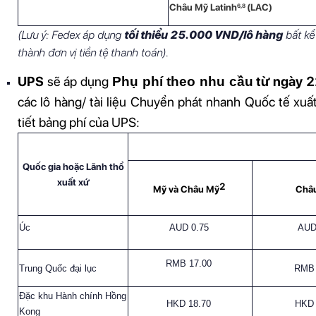
Châu Mỹ
Latinh
(LAC)
6,8
(Lưu ý: Fedex áp dụng 
tối thiểu 25.000 VND/lô hàng
 bất kể
thành đơn vị tiền tệ thanh toán).
UPS
 sẽ áp dụng 
 từ ngày 
Phụ phí theo nhu cầu
các lô hàng/ tài liệu Chuyển phát nhanh Quốc tế xuấ
tiết bảng phí của UPS:
Quốc gia hoặc Lãnh thổ
xuất xứ
2
M
ỹ
và Châu M
ỹ
Châ
Úc
AUD 0.75
AUD
RMB 17.00
Trung Quốc đại lục
RMB 
Đặc khu Hành chính Hồng
HKD 18.70
HKD 
Kong