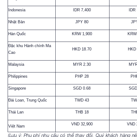
Indonesia
IDR 7,400
IDR
Nhật Bản
JPY 80
JP
Hàn Quốc
KRW 1,900
KRW 
Đặc khu Hành chính Ma
HKD 18.70
HKD 
Cao
Malaysia
MYR 2.30
MYR
Philippines
PHP 28
PH
Singapore
SGD 0.68
SGD
Đài Loan, Trung Quốc
TWD 43
TW
Thái Lan
THB 18
TH
VND 32,900
VND 
Việt Nam
(Lưu ý: Phụ phí nhu cầu có thể thay đổi. Quý khách hàng nê