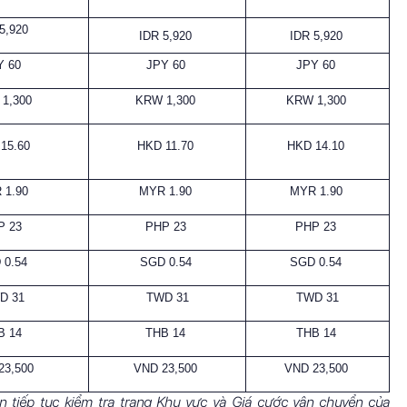
 5,920
IDR 5,920
IDR 5,920
Y 60
JPY 60
JPY 60
1,300
KRW 1,300
KRW 1,300
15.60
HKD 11.70
HKD 14.10
 1.90
MYR 1.90
MYR 1.90
P 23
PHP 23
PHP 23
 0.54
SGD 0.54
SGD 0.54
D 31
TWD 31
TWD 31
B 14
THB 14
THB 14
23,500
VND 23,500
VND 23,500
n tiếp tục kiểm tra trang Khu vực và Giá cước vận chuyển của