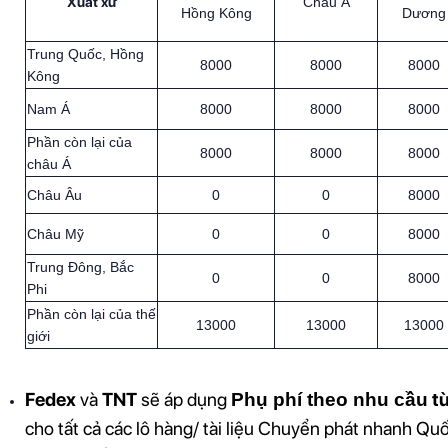
Xuất xứ
Châu Á
Hồng Kông
Dương
Trung Quốc, Hồng
8000
8000
8000
Kông
Nam Á
8000
8000
8000
Phần còn lại của
8000
8000
8000
châu Á
Châu Âu
0
0
8000
Châu Mỹ
0
0
8000
Trung Đông, Bắc
0
0
8000
Phi
Phần còn lại của thế
13000
13000
13000
giới
Fedex
 và 
TNT
 sẽ áp dụng 
 t
Phụ phí theo nhu cầu
cho tất cả các lô hàng/ tài liệu Chuyển phát nhanh Q