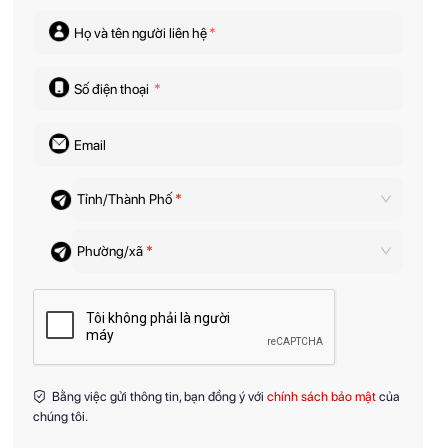
Họ và tên người liên hệ
*
Số điện thoại
*
Email
Tỉnh/Thành Phố
*
Phường/xã
*
Bằng việc gửi thông tin, bạn đồng ý với
chính sách bảo mật
của
chúng tôi.