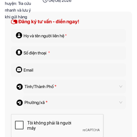
04/08/2026
Đăng ký tư vấn - điền ngay!
Họ và tên người liên hệ
*
Số điện thoại
*
Email
Tỉnh/Thành Phố
*
Phường/xã
*