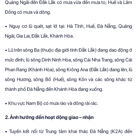
Quảng Ngãi đến Đắk Lắk có mưa vừa đến mưa to; Huế và Lâm
Đồng có mưa và dông.
•
Nguy cơ lũ quét, sạt lở tại: Hà Tĩnh, Huế, Đà Nẵng, Quảng
Ngãi, Gia Lai, Đắk Lắk, Khánh Hòa.
•
Lũ trên sông Ba (thuộc địa giới tỉnh Đắk Lắk) đang dao động ở
mức đỉnh; lũ sông Dinh Ninh Hòa, sông Cái Nha Trang, sông Cái
Phan Rang (Khánh Hòa), sông Krông Ana (Đắk Lắk) đang lên; lũ
sông Hương, sông Bồ (Huế), sông Kôn và các sông khác từ
thành phố Đà Nẵng đến Khánh Hòa đang xuống.
•
Khu vực Nam Bộ có mưa rào và dông rải rác.
2. Ảnh hưởng đến hoạt động giao – nhận
•
Tuyến kết nối từ Trung tâm khai thác Đà Nẵng (K2A) đến