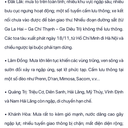
•
Đắk Lắk: mưa to trên toàn tỉnh; nhiều khu vực ngập sâu; nhiều
bưu cục ngưng hoạt động; một số tuyến cấm lưu thông; xe kết
nối chưa vào được để bàn giao thư. Nhiều đoạn đường sắt (từ
Ga La Hai – Ga Chí Thạnh – Ga Diêu Trì) không thể lưu thông.
Các toa tàu xuất phát ngày 18/11, từ Hồ Chí Minh đi Hà Nội và
chiều ngược lại buộc phải tạm dừng.
•
Lâm Đồng: Mưa lớn liên tục khiến các vùng trũng, ven sông và
sườn đồi xảy ra ngập úng, sạt lở phức tạp. Cấm lưu thông tại
một số đèo như Prenn, D’ran, Mimosa, Sacom, v.v…
•
Quảng Trị: Triệu Cơ, Diên Sanh, Hải Lăng, Mỹ Thủy, Vĩnh Định
và Nam Hải Lăng còn ngập, di chuyển hạn chế.
•
Khánh Hòa: Mưa rất to kèm gió mạnh, nước dâng cao gây
ngập lụt; nhiều tuyến giao thông bị chặn; mất điện diện rộng;