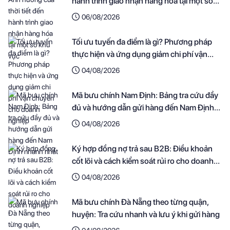
hành trình giao nhận hàng hóa tại một số
khu vực
06/08/2026
Tối ưu tuyến đa điểm là gì? Phương pháp
thực hiện và ứng dụng giảm chi phí vận
chuyển cho doanh nghiệp
04/08/2026
Mã bưu chính Nam Định: Bảng tra cứu đầy
đủ và hướng dẫn gửi hàng đến Nam Định
nhanh nhất
04/08/2026
Ký hợp đồng nợ trả sau B2B: Điều khoản
cốt lõi và cách kiểm soát rủi ro cho doanh
nghiệp
04/08/2026
Mã bưu chính Đà Nẵng theo từng quận,
huyện: Tra cứu nhanh và lưu ý khi gửi hàng