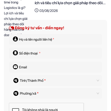
ích và tiêu chí lựa chọn giải pháp theo dõi
hàng hóa cho doanh nghiệp
03/08/2026
Đăng ký tư vấn - điền ngay!
Họ và tên người liên hệ
*
Số điện thoại
*
Email
Tỉnh/Thành Phố
*
Phường/xã
*