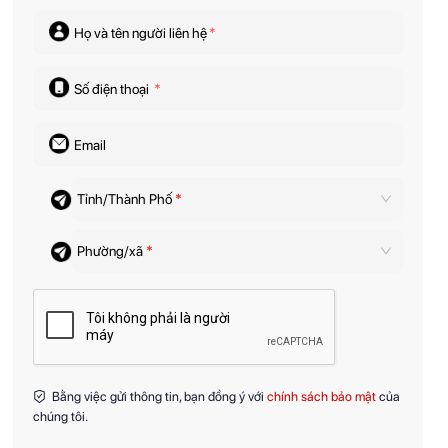
Họ và tên người liên hệ
*
Số điện thoại
*
Email
Tỉnh/Thành Phố
*
Phường/xã
*
Bằng việc gửi thông tin, bạn đồng ý với
chính sách bảo mật
của
chúng tôi.