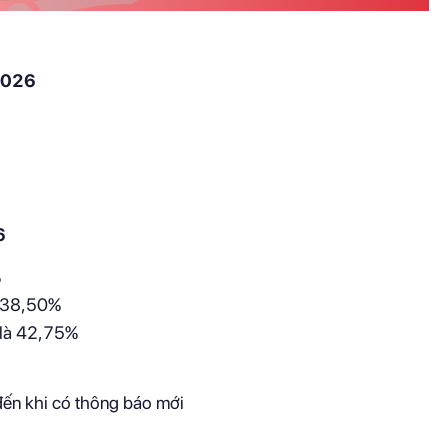
/2026
6
%
à 38,50%
í là 42,75%
đến khi có thông báo mới