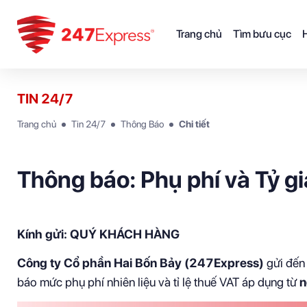
Trang chủ
Tìm bưu cục
H
TIN 24/7
Trang chủ
Tin 24/7
Thông Báo
Chi tiết
Thông báo: Phụ phí và Tỷ 
Kính gửi: QUÝ KHÁCH HÀNG
Công ty Cổ phần Hai Bốn Bảy (247Express)
gửi đến 
báo mức phụ phí nhiên liệu và tỉ lệ thuế VAT áp dụng từ
n