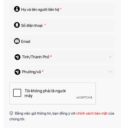
Họ và tên người liên hệ
*
Số điện thoại
*
Email
Tỉnh/Thành Phố
*
Phường/xã
*
Bằng việc gửi thông tin, bạn đồng ý với
chính sách bảo mật
của
chúng tôi.