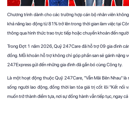
Chương trình dành cho các trường hợp cán bộ nhân viên không
khả năng lao động từ 81% trở lên trong thời gian làm việc tại Cô
thông qua hình thức trao trực tiếp hoặc chuyển khoản đến ngườ
Trong Đợt 1 năm 2026, Quỹ 247Care đã hỗ trợ 09 gia đình cán
đồng. Mỗi khoản hỗ trợ không chỉ góp phần san sẻ gánh nặng về v
247Express gửi đến những gia đình đã gắn bó cùng Công ty.
Là một hoạt động thuộc Quỹ 247Care, "Vẫn Mãi Bên Nhau" là 
sống người lao động, đồng thời lan tỏa giá trị cốt lõi "Kết nố
muốn trở thành điểm tựa, nơi sự đồng hành vẫn tiếp tục, ngay cả