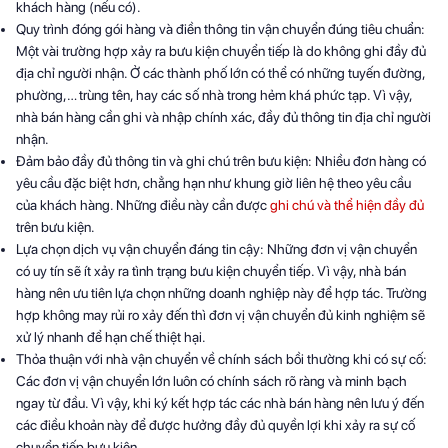
khách hàng (nếu có).
Quy trình đóng gói hàng và điền thông tin vận chuyển đúng tiêu chuẩn:
Một vài trường hợp xảy ra bưu kiện chuyển tiếp là do không ghi đầy đủ
địa chỉ người nhận. Ở các thành phố lớn có thể có những tuyến đường,
phường,… trùng tên, hay các số nhà trong hẻm khá phức tạp. Vì vậy,
nhà bán hàng cần ghi và nhập chính xác, đầy đủ thông tin địa chỉ người
nhận.
Đảm bảo đầy đủ thông tin và ghi chú trên bưu kiện: Nhiều đơn hàng có
yêu cầu đặc biệt hơn, chẳng hạn như khung giờ liên hệ theo yêu cầu
của khách hàng. Những điều này cần được
ghi chú và thể hiện đầy đủ
trên bưu kiện.
Lựa chọn dịch vụ vận chuyển đáng tin cậy: Những đơn vị vận chuyển
có uy tín sẽ ít xảy ra tình trạng bưu kiện chuyển tiếp. Vì vậy, nhà bán
hàng nên ưu tiên lựa chọn những doanh nghiệp này để hợp tác. Trường
hợp không may rủi ro xảy đến thì đơn vị vận chuyển đủ kinh nghiệm sẽ
xử lý nhanh để hạn chế thiệt hại.
Thỏa thuận với nhà vận chuyển về chính sách bồi thường khi có sự cố:
Các đơn vị vận chuyển lớn luôn có chính sách rõ ràng và minh bạch
ngay từ đầu. Vì vậy, khi ký kết hợp tác các nhà bán hàng nên lưu ý đến
các điều khoản này để được hưởng đầy đủ quyền lợi khi xảy ra sự cố
chuyển tiếp bưu kiện.