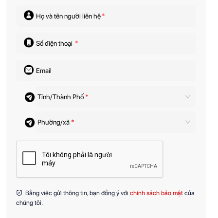
Họ và tên người liên hệ
*
Số điện thoại
*
Email
Tỉnh/Thành Phố
*
Phường/xã
*
Bằng việc gửi thông tin, bạn đồng ý với
chính sách bảo mật
của
chúng tôi.