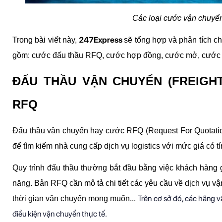
Các loại cước vận chuyển
247Express 
Trong bài viết này, 
sẽ tổng hợp và phân tích chi 
gồm: cước đấu thầu RFQ, cước hợp đồng, cước mở, cước 
ĐẤU THẦU VẬN CHUYỂN (FREIGHT
RFQ
Đấu thầu vận chuyển hay cước RFQ (Request For Quotation
để tìm kiếm nhà cung cấp dịch vụ logistics với mức giá có tí
Quy trình đấu thầu thường bắt đầu bằng việc khách hàng g
năng. Bản RFQ cần mô tả chi tiết các yêu cầu về dịch vụ vận
Trên cơ sở đó, các hãng v
thời gian vận chuyển mong muốn... 
điều kiện vận chuyển thực tế.