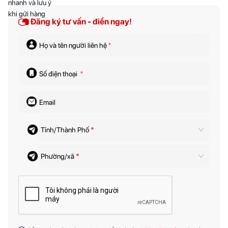
Đăng ký tư vấn - điền ngay!
Họ và tên người liên hệ
*
Số điện thoại
*
Email
Tỉnh/Thành Phố
*
Phường/xã
*