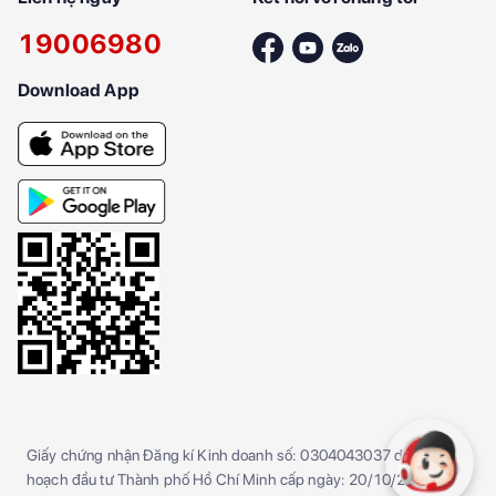
19006980
Download App
Giấy chứng nhận Đăng kí Kinh doanh số: 0304043037 do Sở kế
hoạch đầu tư Thành phố Hồ Chí Minh cấp ngày: 20/10/2005