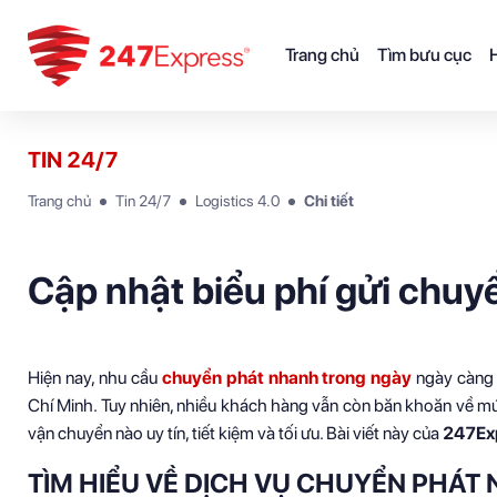
Trang chủ
Tìm bưu cục
H
TIN 24/7
Trang chủ
Tin 24/7
Logistics 4.0
Chi tiết
Cập nhật biểu phí gửi chuy
Hiện nay, nhu cầu
chuyển phát nhanh trong ngày
ngày càng t
Chí Minh. Tuy nhiên, nhiều khách hàng vẫn còn băn khoăn về mứ
vận chuyển nào uy tín, tiết kiệm và tối ưu. Bài viết này của
247Ex
TÌM HIỂU VỀ DỊCH VỤ CHUYỂN PHÁT 