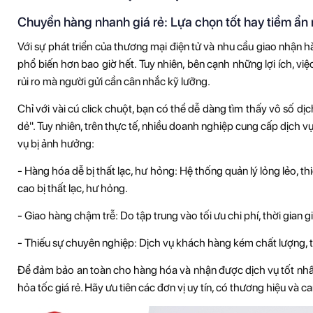
Chuyển hàng nhanh giá rẻ: Lựa chọn tốt hay tiềm ẩn r
Với sự phát triển của thương mại điện tử và nhu cầu giao nhận
phổ biến hơn bao giờ hết. Tuy nhiên, bên cạnh những lợi ích, vi
rủi ro mà người gửi cần cân nhắc kỹ lưỡng.
Chỉ với vài cú click chuột, bạn có thể dễ dàng tìm thấy vô số dịc
dẻ". Tuy nhiên, trên thực tế, nhiều doanh nghiệp cung cấp dịch v
vụ bị ảnh hưởng:
- Hàng hóa dễ bị thất lạc, hư hỏng: Hệ thống quản lý lỏng lẻo, t
cao bị thất lạc, hư hỏng.
- Giao hàng chậm trễ: Do tập trung vào tối ưu chi phí, thời gian
- Thiếu sự chuyên nghiệp: Dịch vụ khách hàng kém chất lượng, thi
Để đảm bảo an toàn cho hàng hóa và nhận được dịch vụ tốt nhất
hỏa tốc giá rẻ. Hãy ưu tiên các đơn vị uy tín, có thương hiệu và c