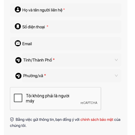
Họ và tên người liên hệ
*
Số điện thoại
*
Email
Tỉnh/Thành Phố
*
Phường/xã
*
Bằng việc gửi thông tin, bạn đồng ý với
chính sách bảo mật
của
chúng tôi.