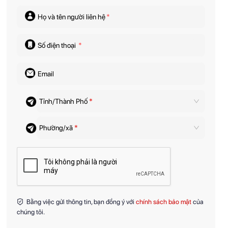
Họ và tên người liên hệ
*
Số điện thoại
*
Email
Tỉnh/Thành Phố
*
Phường/xã
*
Bằng việc gửi thông tin, bạn đồng ý với
chính sách bảo mật
của
chúng tôi.