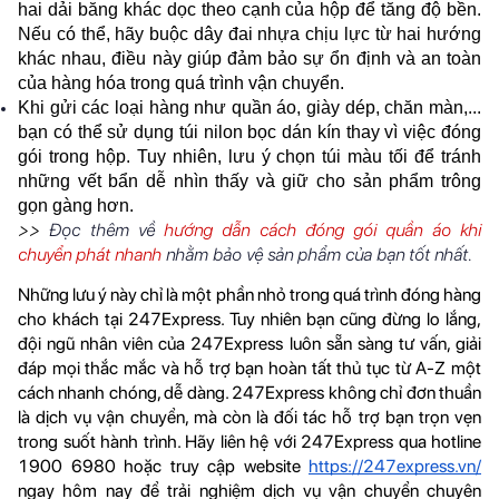
hai dải băng khác dọc theo cạnh của hộp để tăng độ bền. 
Nếu có thể, hãy buộc dây đai nhựa chịu lực từ hai hướng 
khác nhau, điều này giúp đảm bảo sự ổn định và an toàn 
của hàng hóa trong quá trình vận chuyển.
Khi gửi các loại hàng như quần áo, giày dép, chăn màn,... 
bạn có thể sử dụng túi nilon bọc dán kín thay vì việc đóng 
gói trong hộp. Tuy nhiên, lưu ý chọn túi màu tối để tránh 
những vết bẩn dễ nhìn thấy và giữ cho sản phẩm trông 
gọn gàng hơn.
>> 
Đọc thêm về
hướng dẫn cách đóng gói quần áo khi
chuyển phát nhanh
nhằm bảo vệ sản phẩm của bạn tốt nhất.
Những lưu ý này chỉ là một phần nhỏ trong quá trình đóng hàng 
cho khách tại 247Express. Tuy nhiên bạn cũng đừng lo lắng, 
đội ngũ nhân viên của 247Express luôn sẵn sàng tư vấn, giải 
đáp mọi thắc mắc và hỗ trợ bạn hoàn tất thủ tục từ A-Z một 
cách nhanh chóng, dễ dàng. 247Express không chỉ đơn thuần 
là dịch vụ vận chuyển, mà còn là đối tác hỗ trợ bạn trọn vẹn 
trong suốt hành trình. Hãy liên hệ với 247Express qua hotline 
1900 6980 hoặc truy cập website 
https://247express.vn/
ngay hôm nay để trải nghiệm dịch vụ vận chuyển chuyên 