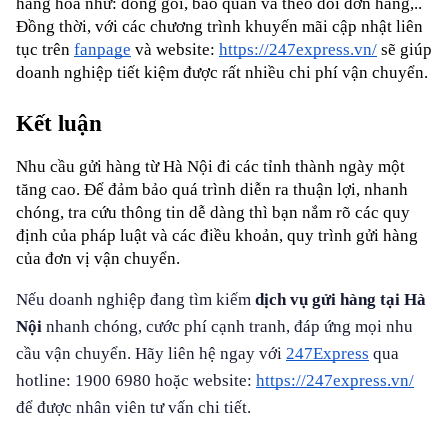
hàng hoá như: đóng gói, bảo quản và theo dõi đơn hàng,.. 
Đồng thời, với các chương trình khuyến mãi cập nhật liên 
tục trên 
fanpage
 và website:
https://247express.vn/
 sẽ giúp 
doanh nghiệp tiết kiệm được rất nhiều chi phí vận chuyển.
Kết luận
Nhu cầu gửi hàng từ Hà Nội đi các tỉnh thành ngày một 
tăng cao. Để đảm bảo quá trình diễn ra thuận lợi, nhanh 
chóng, tra cứu thông tin dễ dàng thì bạn nắm rõ các quy 
định của pháp luật và các điều khoản, quy trình gửi hàng 
của đơn vị vận chuyển.
Nếu doanh nghiệp đang tìm kiếm
dịch vụ gửi hàng tại Hà
Nội
nhanh chóng, cước phí cạnh tranh, đáp ứng mọi nhu
cầu vận chuyển. Hãy liên hệ ngay với
247Express
qua
hotline: 1900 6980 hoặc website:
https://247express.vn/
để được nhân viên tư vấn chi tiết.