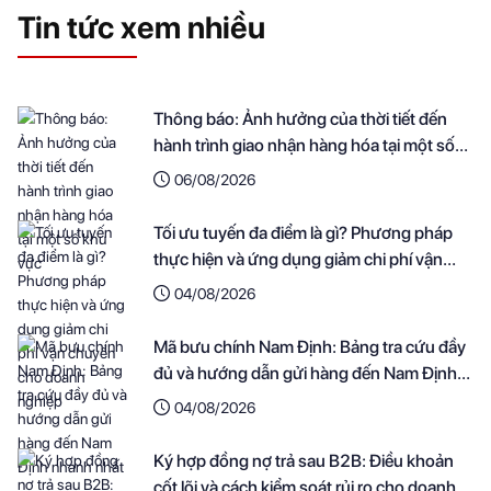
Tin tức xem nhiều
Thông báo: Ảnh hưởng của thời tiết đến
hành trình giao nhận hàng hóa tại một số
khu vực
06/08/2026
Tối ưu tuyến đa điểm là gì? Phương pháp
thực hiện và ứng dụng giảm chi phí vận
chuyển cho doanh nghiệp
04/08/2026
Mã bưu chính Nam Định: Bảng tra cứu đầy
đủ và hướng dẫn gửi hàng đến Nam Định
nhanh nhất
04/08/2026
Ký hợp đồng nợ trả sau B2B: Điều khoản
cốt lõi và cách kiểm soát rủi ro cho doanh