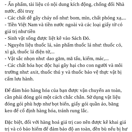
- Ấn phẩm, tài liệu có nội dung kích động, chống đối Nhà 
nước, đồi truỵ
- Các chất dễ gây cháy nổ như: bom, mìn, chất phóng xạ,...
- Tiền Việt Nam và tiền nước ngoài và các loại giấy tờ có 
giá trị như tiền
- Sinh vật sống được liệt kê vào Sách Đỏ.
- Nguyên liệu thuốc lá, sản phẩm thuốc lá như: thuốc cỏ, 
xì gà, thuốc lá điện tử,...
- Vật sắc nhọn như: dao găm, mã tấu, kiếm, mác,...
- Các chất hóa học độc hại gây hại cho con người và môi 
trường như: axit, thuốc thú y và thuốc bảo vệ thực vật bị 
cấm lưu hành.
Để đảm bảo hàng hóa của bạn được vận chuyển an toàn, 
cần phải đóng gói một cách chắc chắn. Sử dụng vật liệu 
đóng gói phù hợp như bọt biển, giấy gói quần áo, băng 
keo để cố định hàng hóa, tránh rung lắc.
Đặc biệt, đối với hàng hoá giá trị cao nên được kê khai giá 
trị và có bảo hiểm để đảm bảo độ an toàn, đền bù nếu bị hư 