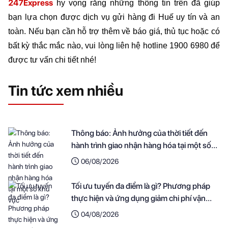
247Express
 hy vọng rằng những thông tin trên đã giúp 
bạn lựa chọn được dịch vụ gửi hàng đi Huế uy tín và an 
toàn. Nếu bạn cần hỗ trợ thêm về báo giá, thủ tục hoặc có 
bất kỳ thắc mắc nào, vui lòng liên hệ hotline 1900 6980 để 
được tư vấn chi tiết nhé!
Tin tức xem nhiều
Thông báo: Ảnh hưởng của thời tiết đến
hành trình giao nhận hàng hóa tại một số
khu vực
06/08/2026
Tối ưu tuyến đa điểm là gì? Phương pháp
thực hiện và ứng dụng giảm chi phí vận
chuyển cho doanh nghiệp
04/08/2026