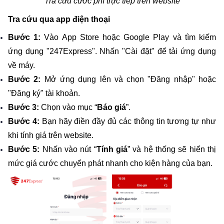
Tra cứu cước phí trực tiếp trên website
Tra cứu qua app điện thoại
Bước 1:
 Vào App Store hoặc Google Play và tìm kiếm 
ứng dụng "247Express". Nhấn "Cài đặt" để tải ứng dụng 
về máy.
Bước 2:
 Mở ứng dụng lên và chọn "Đăng nhập" hoặc 
"Đăng ký" tài khoản.
Bước 3:
 Chọn vào mục “
Báo giá
”.
Bước 4:
 Bạn hãy điền đầy đủ các thông tin tương tự như 
khi tính giá trên website.
Bước 5:
 Nhấn vào nút “
Tính giá
” và hệ thống sẽ hiển thị 
mức giá cước chuyển phát nhanh cho kiện hàng của bạn.