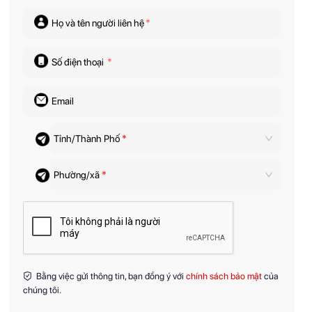
Họ và tên người liên hệ
*
Số điện thoại
*
Email
Tỉnh/Thành Phố
*
Phường/xã
*
Bằng việc gửi thông tin, bạn đồng ý với
chính sách bảo mật
của
chúng tôi.