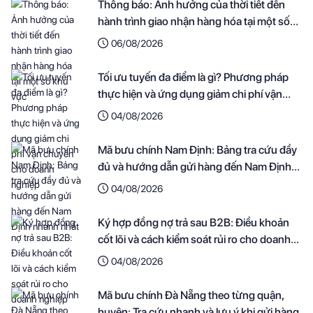
Thông báo: Ảnh hưởng của thời tiết đến
hành trình giao nhận hàng hóa tại một số
khu vực
06/08/2026
Tối ưu tuyến đa điểm là gì? Phương pháp
thực hiện và ứng dụng giảm chi phí vận
chuyển cho doanh nghiệp
04/08/2026
Mã bưu chính Nam Định: Bảng tra cứu đầy
đủ và hướng dẫn gửi hàng đến Nam Định
nhanh nhất
04/08/2026
Ký hợp đồng nợ trả sau B2B: Điều khoản
cốt lõi và cách kiểm soát rủi ro cho doanh
nghiệp
04/08/2026
Mã bưu chính Đà Nẵng theo từng quận,
huyện: Tra cứu nhanh và lưu ý khi gửi hàng