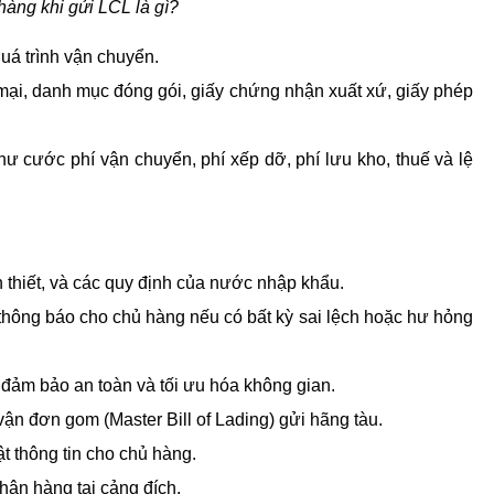
àng khi gửi LCL là gì?
uá trình vận chuyển.
i, danh mục đóng gói, giấy chứng nhận xuất xứ, giấy phép 
 cước phí vận chuyển, phí xếp dỡ, phí lưu kho, thuế và lệ 
 thiết, và các quy định của nước nhập khẩu.
thông báo cho chủ hàng nếu có bất kỳ sai lệch hoặc hư hỏng 
, đảm bảo an toàn và tối ưu hóa không gian.
ận đơn gom (Master Bill of Lading) gửi hãng tàu.
t thông tin cho chủ hàng.
hận hàng tại cảng đích.