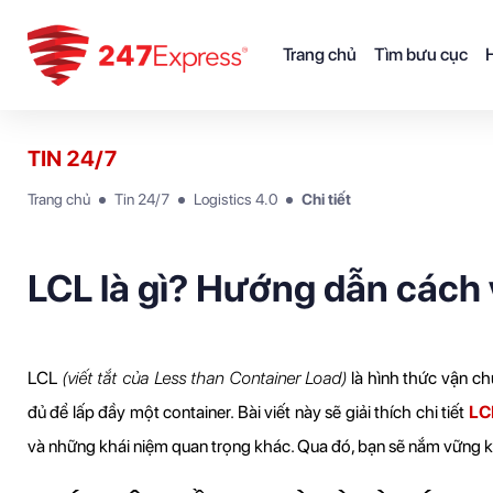
Trang chủ
Tìm bưu cục
H
TIN 24/7
Trang chủ
Tin 24/7
Logistics 4.0
Chi tiết
LCL là gì? Hướng dẫn cách
LCL 
(viết tắt của Less than Container Load)
 là hình thức vận c
đủ để lấp đầy một container. Bài viết này sẽ giải thích chi tiết 
LCL
và những khái niệm quan trọng khác. Qua đó, bạn sẽ nắm vững kiế