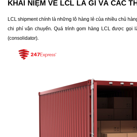
KHÁI NIỆM VỀ LCL LÀ GÌ VÀ CÁC 
LCL shipment chính là những lô hàng lẻ của nhiều chủ hàng
chi phí vận chuyển. Quá trình gom hàng LCL được gọi là
(consolidator).