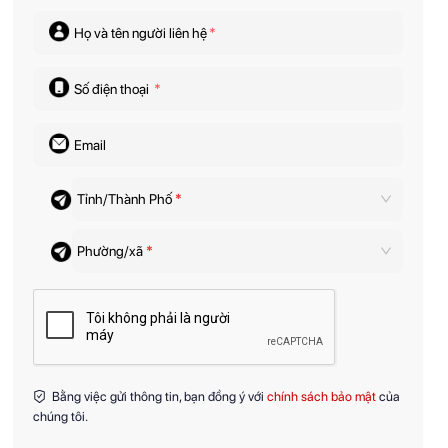
Họ và tên người liên hệ
*
Số điện thoại
*
Email
Tỉnh/Thành Phố
*
Phường/xã
*
Bằng việc gửi thông tin, bạn đồng ý với
chính sách bảo mật
của
chúng tôi.