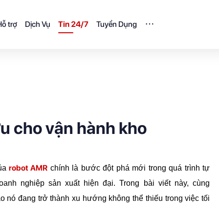
ỗ trợ
Dịch Vụ
Tin 24/7
Tuyển Dụng
ưu cho vận hành kho
robot AMR
ủa 
 chính là bước đột phá mới trong quá trình tự 
động hóa kho hàng và mang lại lợi ích lớn cho các doanh nghiệp sản xuất hiện đại. Trong bài viết này, cùng 
ao nó đang trở thành xu hướng không thể thiếu trong việc tối 