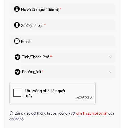
Họ và tên người liên hệ
*
Số điện thoại
*
Email
Tỉnh/Thành Phố
*
Phường/xã
*
Bằng việc gửi thông tin, bạn đồng ý với
chính sách bảo mật
của
chúng tôi.