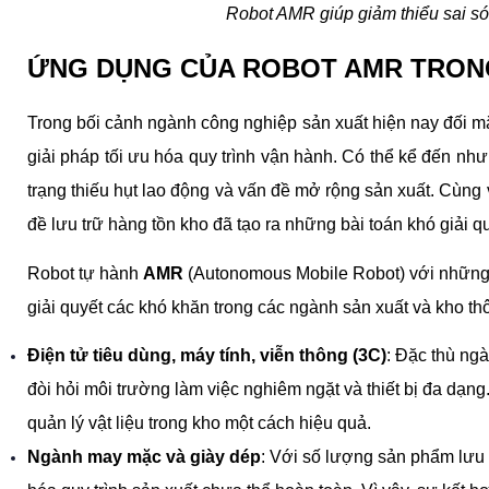
Robot AMR giúp giảm thiểu sai sót
ỨNG DỤNG CỦA ROBOT AMR TRON
Trong bối cảnh ngành công nghiệp sản xuất hiện nay đối mặ
giải pháp tối ưu hóa quy trình vận hành. Có thể kể đến nh
trạng thiếu hụt lao động và vấn đề mở rộng sản xuất. Cùng 
đề lưu trữ hàng tồn kho đã tạo ra những bài toán khó giải qu
Robot tự hành 
AMR
 (Autonomous Mobile Robot) với những 
giải quyết các khó khăn trong các ngành sản xuất và kho t
Điện tử tiêu dùng, máy tính, viễn thông (3C)
: Đặc thù ngà
đòi hỏi môi trường làm việc nghiêm ngặt và thiết bị đa dạng
quản lý vật liệu trong kho một cách hiệu quả.
Ngành may mặc và giày dép
: Với số lượng sản phẩm lưu k