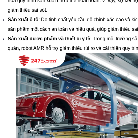
hóa quy trình sản xuất chưa thể hoàn toàn. Vì vậy, sự kết 
giảm thiểu sai sót.
Sản xuất ô tô
: Do tính chất yêu cầu độ chính xác cao và k
sản phẩm một cách an toàn và hiệu quả, giúp giảm thiểu sai 
Sản xuất dược phẩm và thiết bị y tế
: Trong môi trường sản
quản, robot AMR hỗ trợ giảm thiểu rủi ro và cải thiện quy tr