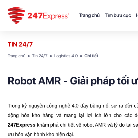
Trang chủ
Tìm bưu cục
H
TIN 24/7
Trang chủ
Tin 24/7
Logistics 4.0
Chi tiết
Robot AMR - Giải pháp tối 
Trong kỷ nguyên công nghệ 4.0 đầy bùng nổ, sự ra đời c
247Express
 khám phá chi tiết về robot AMR và lý do tại s
ưu hóa vận hành kho hiện đại.