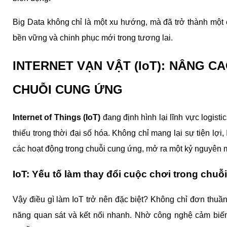
Big Data không chỉ là một xu hướng, mà đã trở thành một ch
bền vững và chinh phục mới trong tương lai.
INTERNET VẠN VẬT (IoT): NÂNG CA
CHUỖI CUNG ỨNG
Internet of Things (IoT)
 đang định hình lại lĩnh vực logist
thiếu trong thời đại số hóa. Không chỉ mang lại sự tiện lợi
các hoạt động trong chuỗi cung ứng, mở ra một kỷ nguyên 
IoT: Yếu tố làm thay đổi cuộc chơi trong chu
Vậy điều gì làm IoT trở nên đặc biệt? Không chỉ đơn thuần
năng quan sát và kết nối nhanh. Nhờ công nghệ cảm biến 