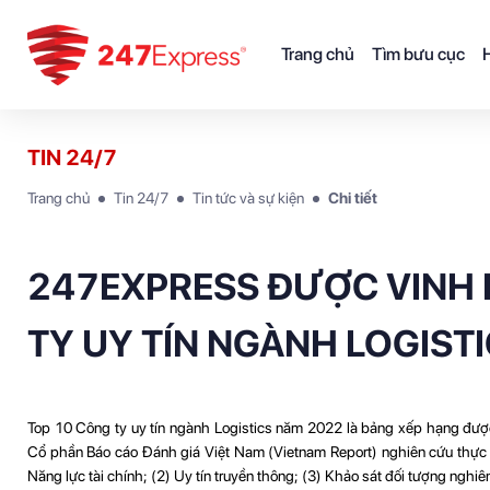
Trang chủ
Tìm bưu cục
H
TIN 24/7
Trang chủ
Tin 24/7
Tin tức và sự kiện
Chi tiết
247EXPRESS ĐƯỢC VINH 
TY UY TÍN NGÀNH LOGIST
Top 10 Công ty uy tín ngành Logistics năm 2022 là bảng xếp hạng đượ
Cổ phần Báo cáo Đánh giá Việt Nam (Vietnam Report) nghiên cứu thực hi
Năng lực tài chính; (2) Uy tín truyền thông; (3) Khảo sát đối tượng nghiê