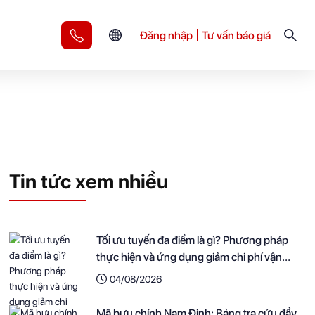
Đăng nhập
Tư vấn báo giá
Tin tức xem nhiều
Tối ưu tuyến đa điểm là gì? Phương pháp
thực hiện và ứng dụng giảm chi phí vận
chuyển cho doanh nghiệp
04/08/2026
Mã bưu chính Nam Định: Bảng tra cứu đầy