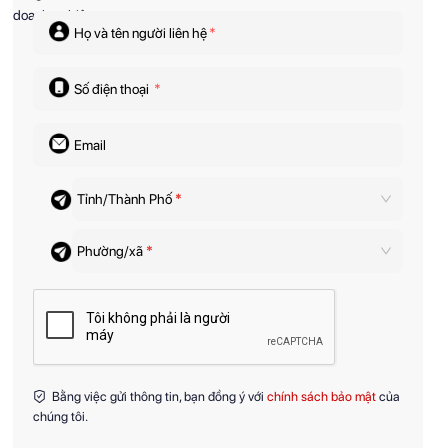
Họ và tên người liên hệ
*
Số điện thoại
*
Email
Tỉnh/Thành Phố
*
Phường/xã
*
Bằng việc gửi thông tin, bạn đồng ý với
chính sách bảo mật
của
chúng tôi.