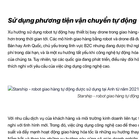
Sử dụng phương tiện vận chuyển tự động
Xu hướng sử dụng robot tự động hay thiết bị bay drone trong giao hàng 
hơn trong thời gian tới. Các mô hình giao hàng bằng robot và drone đã 
Bản hay Anh Quốc, chủ yếu trong lĩnh vực B2C nhưng đang được thử nghi
phí trong dài hạn, và là một xu hướng tất yếu khi công nghệ tự động hó
của chúng ta. Tuy nhiên, tại các quốc gia đang phát triển, điều này đòi h
thích nghi với yêu cầu của việc ứng dụng công nghệ cao.
Starship - robot giao hàng tự độn
Với nhu cầu dịch vụ của khách hàng và môi trường kinh doanh liên tục 
nghi với tình hình mới. Trong đó, việc ứng dụng công nghệ cao để theo 
suất và đẩy mạnh hoạt động giao hàng hỏa tốc là những xu hướng thay đ
Nắm bắt và theo kịp những xu hướng này cũng sẽ giúp doanh nghiệp n