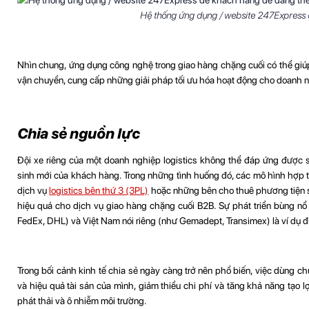
Hệ thống ứng dụng / website 247Express đ
Nhìn chung, ứng dụng công nghệ trong giao hàng chặng cuối có thể giúp 
vận chuyển, cung cấp những giải pháp tối ưu hóa hoạt động cho doanh n
Chia sẻ nguồn lực
Đội xe riêng của một doanh nghiệp logistics không thể đáp ứng được s
sinh mới của khách hàng. Trong những tình huống đó, các mô hình hợp t
dịch vụ
logistics bên thứ 3 (3PL)
hoặc những bên cho thuê phương tiện s
hiệu quả cho dịch vụ giao hàng chặng cuối B2B. Sự phát triển bùng nổ 
FedEx, DHL) và Việt Nam nói riêng (như Gemadept, Transimex) là ví dụ đ
Trong bối cảnh kinh tế chia sẻ ngày càng trở nên phổ biến, việc dùng c
và hiệu quả tài sản của mình, giảm thiểu chi phí và tăng khả năng tạo 
phát thải và ô nhiễm môi trường.