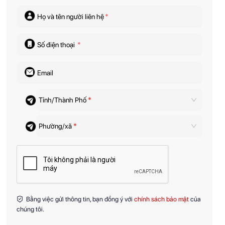
Họ và tên người liên hệ
*
Số điện thoại
*
Email
Tỉnh/Thành Phố
*
Phường/xã
*
Bằng việc gửi thông tin, bạn đồng ý với
chính sách bảo mật
của
chúng tôi.