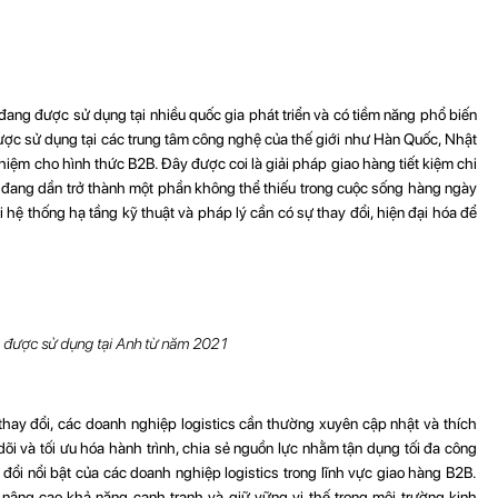
đang được sử dụng tại nhiều quốc gia phát triển và có tiềm năng phổ biến
được sử dụng tại các trung tâm công nghệ của thế giới như Hàn Quốc, Nhật
ệm cho hình thức B2B. Đây được coi là giải pháp giao hàng tiết kiệm chi
a đang dần trở thành một phần không thể thiếu trong cuộc sống hàng ngày
ỏi hệ thống hạ tầng kỹ thuật và pháp lý cần có sự thay đổi, hiện đại hóa để
g được sử dụng tại Anh từ năm 2021
thay đổi, các doanh nghiệp logistics cần thường xuyên cập nhật và thích
dõi và tối ưu hóa hành trình, chia sẻ nguồn lực nhằm tận dụng tối đa công
ổi nổi bật của các doanh nghiệp logistics trong lĩnh vực giao hàng B2B.
âng cao khả năng cạnh tranh và giữ vững vị thế trong môi trường kinh