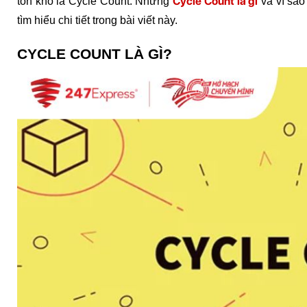
Cycle Count là gì
tồn kho là Cycle Count. Nhưng 
 và vì sa
tìm hiểu chi tiết trong bài viết này.
CYCLE COUNT LÀ GÌ?