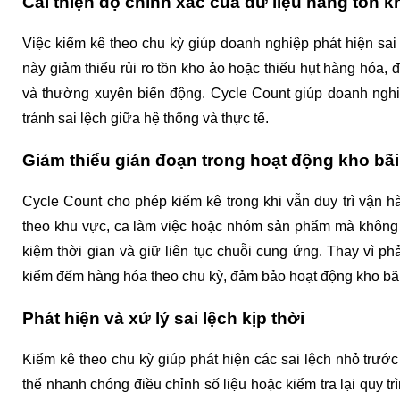
Cải thiện độ chính xác của dữ liệu hàng tồn k
Việc kiểm kê theo chu kỳ giúp doanh nghiệp phát hiện sai s
này giảm thiểu rủi ro tồn kho ảo hoặc thiếu hụt hàng hóa, 
và thường xuyên biến động. Cycle Count giúp doanh nghiệ
tránh sai lệch giữa hệ thống và thực tế.
Giảm thiểu gián đoạn trong hoạt động kho bãi
Cycle Count cho phép kiểm kê trong khi vẫn duy trì vận h
theo khu vực, ca làm việc hoặc nhóm sản phẩm mà không cần
kiệm thời gian và giữ liên tục chuỗi cung ứng. Thay vì p
kiểm đếm hàng hóa theo chu kỳ, đảm bảo hoạt động kho bãi
Phát hiện và xử lý sai lệch kịp thời
Kiểm kê theo chu kỳ giúp phát hiện các sai lệch nhỏ trước
thể nhanh chóng điều chỉnh số liệu hoặc kiểm tra lại quy trìn