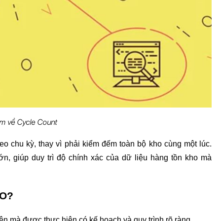
ệm về 
Cycle Count
 chu kỳ, thay vì phải kiểm đếm toàn bộ kho cùng một lúc. 
 giúp duy trì độ chính xác của dữ liệu hàng tồn kho mà 
ÀO?
 mà được thực hiện có kế hoạch và quy trình rõ ràng.