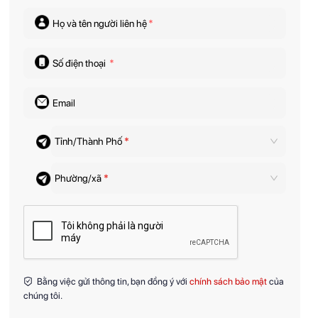
Họ và tên người liên hệ
*
Số điện thoại
*
Email
Tỉnh/Thành Phố
*
Phường/xã
*
Bằng việc gửi thông tin, bạn đồng ý với
chính sách bảo mật
của
chúng tôi.