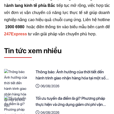
h
ành lang kinh tế phía Bắc 
tiếp tục mở rộng, việc hợp tác 
với đơn vị vận chuyển có năng lực thực tế sẽ giúp doanh 
nghiệp nâng cao hiệu quả chuỗi cung ứng. Liên hệ hotline 
 1900 6980  
hoặc điền thông tin vào biểu mẫu bên cạnh để 
247Express
 tư vấn giải pháp vận chuyển phù hợp.
Tin tức xem nhiều
Thông báo: Ảnh hưởng của thời tiết đến
hành trình giao nhận hàng hóa tại một số
khu vực
06/08/2026
Tối ưu tuyến đa điểm là gì? Phương pháp
thực hiện và ứng dụng giảm chi phí vận
chuyển cho doanh nghiệp
04/08/2026