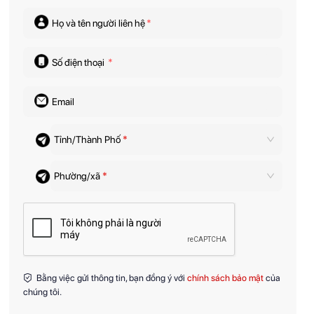
Họ và tên người liên hệ
*
Số điện thoại
*
Email
Tỉnh/Thành Phố
*
Phường/xã
*
Bằng việc gửi thông tin, bạn đồng ý với
chính sách bảo mật
của
chúng tôi.