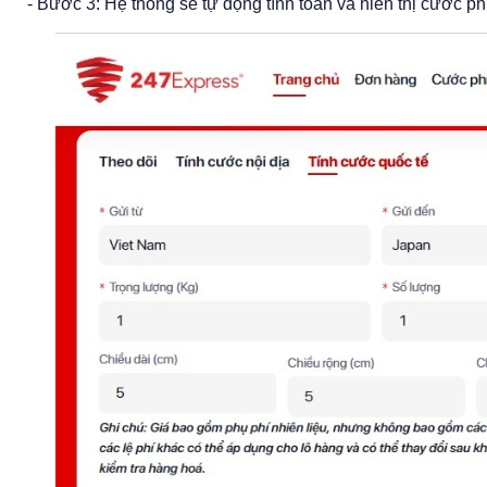
- Bước 3: Hệ thống sẽ tự động tính toán và hiển thị cước ph