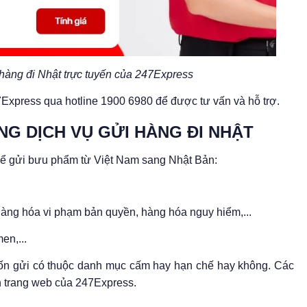
hàng đi Nhật trực tuyến của 247Express
47Express qua hotline 1900 6980 để được tư vấn và hỗ trợ.
NG DỊCH VỤ GỬI HÀNG ĐI NHẬT
 để gửi bưu phẩm từ Việt Nam sang Nhật Bản:
ổ, hàng hóa vi phạm bản quyền, hàng hóa nguy hiểm,...
en,...
ốn gửi có thuộc danh mục cấm hay hạn chế hay không. Các
n trang web của 247Express.