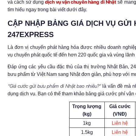
dịch vụ vận chuyển hàng đi Nhật
và cách sử dụng
sẽ mang 
tìm hiểu ngay trong bài viết dưới đây.
CẬP NHẬP BẢNG GIÁ DỊCH VỤ GỬI 
247EXPRESS
Là đơn vị chuyển phát hàng hóa được nhiều doanh nghiệp
vụ chuyển phát quốc tế đến hơn 220 quốc gia và vùng lãnh th
Đáp ứng các yêu cầu đặc thù của thị trường Nhật Bản, 24
bưu phẩm từ Việt Nam sang Nhật đơn giản, phù hợp với mọ
“Giá cước gửi bưu phẩm đi Nhật bao nhiêu?”
là vấn đề mà nh
dụng dịch vụ. Bạn có thể tham khảo bảng giá cước phí vận
Trọng lượng
Giá cước
(kg)
(VNĐ)
1kg
Liên hệ
1.5kg
Liên hệ