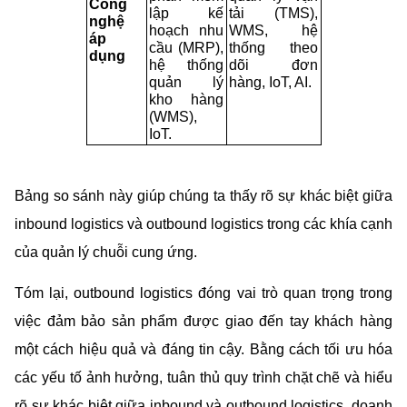
Công 
lập kế 
tải (TMS), 
nghệ 
hoạch nhu 
WMS, hệ 
áp 
cầu (MRP), 
thống theo 
dụng
hệ thống 
dõi đơn 
quản lý 
hàng, IoT, AI.
kho hàng 
(WMS), 
IoT.
Bảng so sánh này giúp chúng ta thấy rõ sự khác biệt giữa 
inbound logistics và outbound logistics trong các khía cạnh 
của quản lý chuỗi cung ứng.
Tóm lại, outbound logistics đóng vai trò quan trọng trong 
việc đảm bảo sản phẩm được giao đến tay khách hàng 
một cách hiệu quả và đáng tin cậy. Bằng cách tối ưu hóa 
các yếu tố ảnh hưởng, tuân thủ quy trình chặt chẽ và hiểu 
rõ sự khác biệt giữa inbound và outbound logistics, doanh 