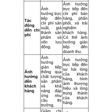
Ảnh hưởng 
Ảnh 
trực tiếp đến 
hưởng trực 
chi phí bán 
tiếp đến 
hàng, phân 
Tác 
chi phí sản 
phối, và trải 
động 
xuất, giá 
nghiệm 
đến chi 
thành sản 
khách hàng. 
phí
phẩm và 
Có thể ảnh 
vốn lưu 
hưởng gián 
động.
tiếp đến 
doanh thu.
Ảnh 
Ảnh hưởng 
hưởng 
trực tiếp đến 
gián tiếp 
sự hài lòng 
Ảnh 
thông qua 
của khách 
hưởng 
chất lượng 
hàng, hình 
đến 
sản phẩm 
ảnh thương 
khách 
và khả 
hiệu và lòng 
hàng
năng đáp 
trung thành 
ứng nhu 
của khách 
cầu thị 
hàng.
trường.
Giảm chi 