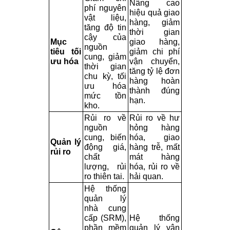
Nâng cao 
phí nguyên 
hiệu quả giao 
vật liệu, 
hàng, giảm 
tăng độ tin 
thời gian 
cậy của 
Mục 
giao hàng, 
nguồn 
tiêu tối 
giảm chi phí 
cung, giảm 
ưu hóa
vận chuyển, 
thời gian 
tăng tỷ lệ đơn 
chu kỳ, tối 
hàng hoàn 
ưu hóa 
thành đúng 
mức tồn 
hạn.
kho.
Rủi ro về 
Rủi ro về hư 
nguồn 
hỏng hàng 
cung, biến 
hóa, giao 
Quản lý 
động giá, 
hàng trễ, mất 
rủi ro
chất 
mát hàng 
lượng, rủi 
hóa, rủi ro về 
ro thiên tai.
hải quan.
Hệ thống 
quản lý 
nhà cung 
cấp (SRM), 
Hệ thống 
phần mềm 
quản lý vận 