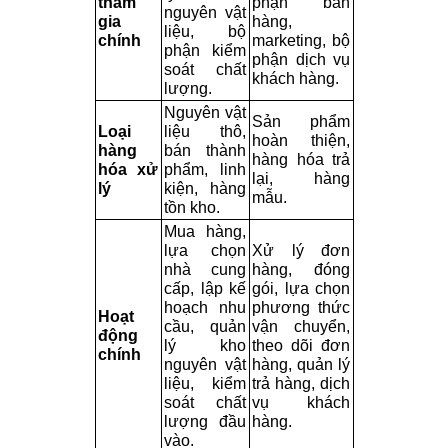
tham 
phận bán 
nguyên vật 
gia 
hàng, 
liệu, bộ 
chính
marketing, bộ 
phận kiểm 
phận dịch vụ 
soát chất 
khách hàng.
lượng.
Nguyên vật 
Sản phẩm 
Loại 
liệu thô, 
hoàn thiện, 
hàng 
bán thành 
hàng hóa trả 
hóa xử 
phẩm, linh 
lại, hàng 
lý
kiện, hàng 
mẫu.
tồn kho.
Mua hàng, 
lựa chọn 
Xử lý đơn 
nhà cung 
hàng, đóng 
cấp, lập kế 
gói, lựa chọn 
hoạch nhu 
phương thức 
Hoạt 
cầu, quản 
vận chuyển, 
động 
lý kho 
theo dõi đơn 
chính
nguyên vật 
hàng, quản lý 
liệu, kiểm 
trả hàng, dịch 
soát chất 
vụ khách 
lượng đầu 
hàng.
vào.