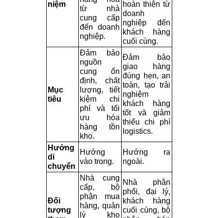
niệm
hoàn thiện từ 
từ nhà 
doanh 
cung cấp 
nghiệp đến 
đến doanh 
khách hàng 
nghiệp.
cuối cùng.
Đảm bảo 
Đảm bảo 
nguồn 
giao hàng 
cung ổn 
đúng hẹn, an 
định, chất 
toàn, tạo trải 
Mục 
lượng, tiết 
nghiệm 
tiêu
kiệm chi 
khách hàng 
phí và tối 
tốt và giảm 
ưu hóa 
thiểu chi phí 
hàng tồn 
logistics.
kho.
Hướng 
Hướng 
Hướng ra 
di 
vào trong.
ngoài.
chuyển
Nhà cung 
Nhà phân 
cấp, bộ 
phối, đại lý, 
phận mua 
Đối 
khách hàng 
hàng, quản 
tượng 
cuối cùng, bộ 
lý kho 