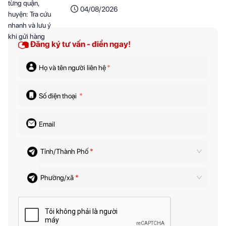
04/08/2026
Đăng ký tư vấn - điền ngay!
Họ và tên người liên hệ
*
Số điện thoại
*
Email
Tỉnh/Thành Phố
*
Phường/xã
*