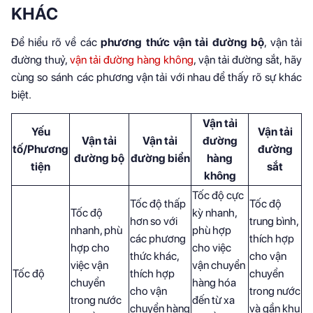
KHÁC
Để hiểu rõ về các
phương thức vận tải đường bộ
, vận tải
đường thuỷ,
vận tải đường hàng không
, vận tải đường sắt, hãy
cùng so sánh các phương vận tải với nhau để thấy rõ sự khác
biệt.
Vận tải
Yếu
Vận tải
Vận tải
Vận tải
đường
tố/Phương
đường
đường bộ
đường biển
hàng
tiện
sắt
không
Tốc độ cực
Tốc độ thấp
Tốc độ
Tốc độ
kỳ nhanh,
hơn so với
trung bình,
nhanh, phù
phù hợp
các phương
thích hợp
hợp cho
cho việc
thức khác,
cho vận
việc vận
vận chuyển
Tốc độ
thích hợp
chuyển
chuyển
hàng hóa
cho vận
trong nước
trong nước
đến từ xa
chuyển hàng
và gần khu