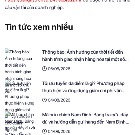
cầu vận tải của doanh nghiệp.
Tin tức xem nhiều
Thông báo: Ảnh hưởng của thời tiết đến
hành trình giao nhận hàng hóa tại một số
khu vực
06/08/2026
Tối ưu tuyến đa điểm là gì? Phương pháp
thực hiện và ứng dụng giảm chi phí vận
chuyển cho doanh nghiệp
04/08/2026
Mã bưu chính Nam Định: Bảng tra cứu đầy
đủ và hướng dẫn gửi hàng đến Nam Định
nhanh nhất
04/08/2026