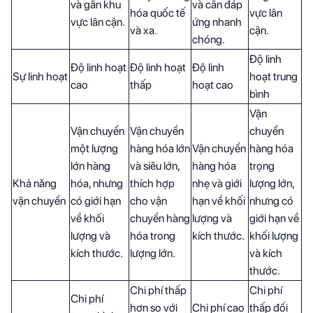
và gần khu
và cần đáp
hóa quốc tế
vực lân
vực lân cận.
ứng nhanh
và xa.
cận.
chóng.
Độ linh
Độ linh hoạt
Độ linh hoạt
Độ linh
Sự linh hoạt
hoạt trung
cao
thấp
hoạt cao
bình
Vận
Vận chuyển
Vận chuyển
chuyển
một lượng
hàng hóa lớn
Vận chuyển
hàng hóa
lớn hàng
và siêu lớn,
hàng hóa
trọng
Khả năng
hóa, nhưng
thích hợp
nhẹ và giới
lượng lớn,
vận chuyển
có giới hạn
cho vận
hạn về khối
nhưng có
về khối
chuyển hàng
lượng và
giới hạn về
lượng và
hóa trong
kích thước.
khối lượng
kích thước.
lượng lớn.
và kích
thước.
Chi phí thấp
Chi phí
Chi phí
hơn so với
Chi phí cao
thấp đối