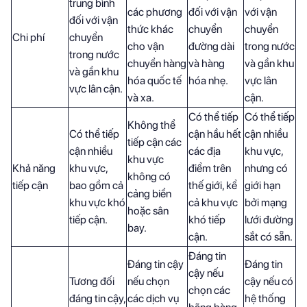
trung bình
các phương
đối với vận
với vận
đối với vận
thức khác
chuyển
chuyển
Chi phí
chuyển
cho vận
đường dài
trong nước
trong nước
chuyển hàng
và hàng
và gần khu
và gần khu
hóa quốc tế
hóa nhẹ.
vực lân
vực lân cận.
và xa.
cận.
Có thể tiếp
Có thể tiếp
Không thể
Có thể tiếp
cận hầu hết
cận nhiều
tiếp cận các
cận nhiều
các địa
khu vực,
khu vực
Khả năng
khu vực,
điểm trên
nhưng có
không có
tiếp cận
bao gồm cả
thế giới, kể
giới hạn
cảng biển
khu vực khó
cả khu vực
bởi mạng
hoặc sân
tiếp cận.
khó tiếp
lưới đường
bay.
cận.
sắt có sẵn.
Đáng tin
Đáng tin cậy
Đáng tin
cậy nếu
Tương đối
nếu chọn
cậy nếu có
chọn các
đáng tin cậy,
các dịch vụ
hệ thống