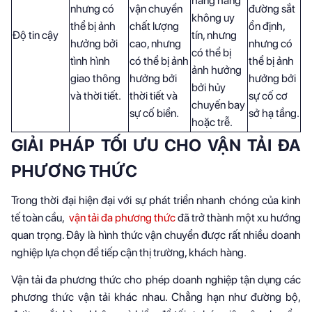
hãng hàng
nhưng có
vận chuyển
đường sắt
không uy
thể bị ảnh
chất lượng
ổn định,
Độ tin cậy
tín, nhưng
hưởng bởi
cao, nhưng
nhưng có
có thể bị
tình hình
có thể bị ảnh
thể bị ảnh
ảnh hưởng
giao thông
hưởng bởi
hưởng bởi
bởi hủy
và thời tiết.
thời tiết và
sự cố cơ
chuyến bay
sự cố biển.
sở hạ tầng.
hoặc trễ.
GIẢI PHÁP TỐI ƯU CHO VẬN TẢI ĐA
PHƯƠNG THỨC
Trong thời đại hiện đại với sự phát triển nhanh chóng của kinh
tế toàn cầu,
vận tải đa phương thức
đã trở thành một xu hướng
quan trọng. Đây là hình thức vận chuyển được rất nhiều doanh
nghiệp lựa chọn để tiếp cận thị trường, khách hàng.
Vận tải đa phương thức cho phép doanh nghiệp tận dụng các
phương thức vận tải khác nhau. Chẳng hạn như đường bộ,