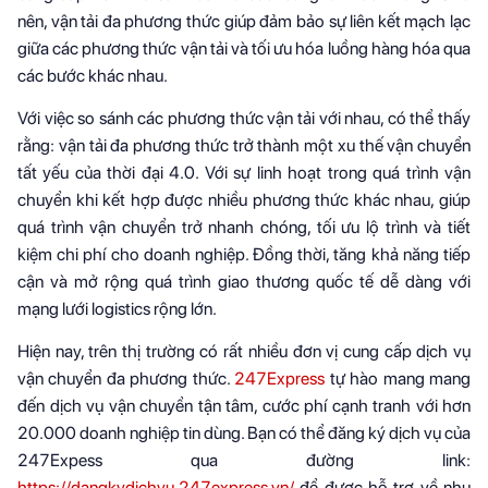
nên, vận tải đa phương thức giúp đảm bảo sự liên kết mạch lạc
giữa các phương thức vận tải và tối ưu hóa luồng hàng hóa qua
các bước khác nhau.
Với việc so sánh các phương thức vận tải với nhau, có thể thấy
rằng: vận tải đa phương thức trở thành một xu thế vận chuyển
tất yếu của thời đại 4.0. Với sự linh hoạt trong quá trình vận
chuyển khi kết hợp được nhiều phương thức khác nhau, giúp
quá trình vận chuyển trở nhanh chóng, tối ưu lộ trình và tiết
kiệm chi phí cho doanh nghiệp. Đồng thời, tăng khả năng tiếp
cận và mở rộng quá trình giao thương quốc tế dễ dàng với
mạng lưới logistics rộng lớn.
Hiện nay, trên thị trường có rất nhiều đơn vị cung cấp dịch vụ
vận chuyển đa phương thức.
247Express
tự hào mang mang
đến dịch vụ vận chuyển tận tâm, cước phí cạnh tranh với hơn
20.000 doanh nghiệp tin dùng. Bạn có thể đăng ký dịch vụ của
247Expess qua đường link:
https://dangkydichvu.247express.vn/
để được hỗ trợ về nhu