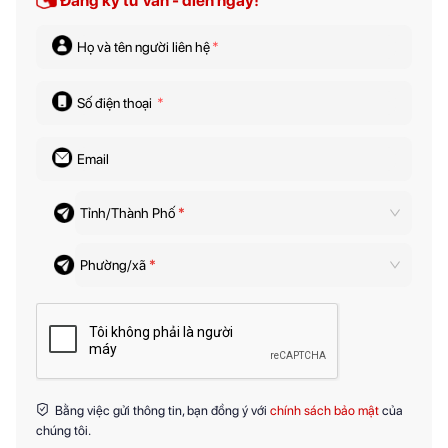
Đăng ký tư vấn - điền ngay!
Họ và tên người liên hệ
*
Số điện thoại
*
Email
Tỉnh/Thành Phố
*
Phường/xã
*
Bằng việc gửi thông tin, bạn đồng ý với
chính sách bảo mật
của
chúng tôi.