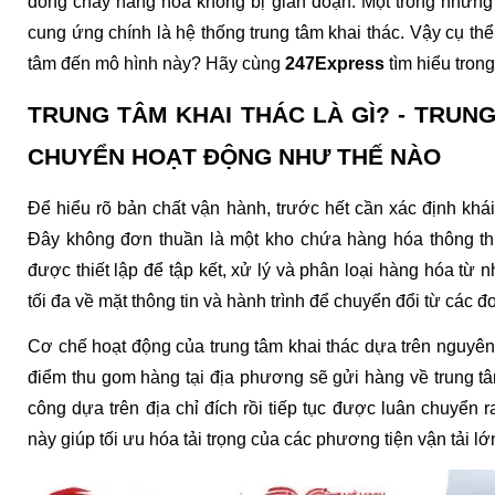
dòng chảy hàng hóa không bị gián đoạn. Một trong những m
cung ứng chính là hệ thống trung tâm khai thác. Vậy cụ thể
tâm đến mô hình này? Hãy cùng 
247Express
 tìm hiểu trong
TRUNG TÂM KHAI THÁC LÀ GÌ? - TRUN
CHUYỂN HOẠT ĐỘNG NHƯ THẾ NÀO
Để hiểu rõ bản chất vận hành, trước hết cần xác định khá
Đây không đơn thuần là một kho chứa hàng hóa thông thư
được thiết lập để tập kết, xử lý và phân loại hàng hóa từ 
tối đa về mặt thông tin và hành trình để chuyển đổi từ các đ
Cơ chế hoạt động của trung tâm khai thác dựa trên nguyên
điểm thu gom hàng tại địa phương sẽ gửi hàng về trung tâ
công dựa trên địa chỉ đích rồi tiếp tục được luân chuyển 
này giúp tối ưu hóa tải trọng của các phương tiện vận tải