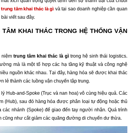
ắt xích quan trọng quyết định đến sự thành bại của chuỗi 
trung tâm khai thác là gì
 
 và tại sao doanh nghiệp cần quan 
 bài viết sau đây.
G TÂM KHAI THÁC TRONG HỆ THỐNG VẬN 
i niệm 
trung tâm khai thác là gì
 trong hệ sinh thái logistics. 
ờng mà là một tổ hợp các hạ tầng kỹ thuật và công nghệ 
nhiều nguồn khác nhau. Tại đây, hàng hóa sẽ được khai thác 
ơn lẻ thành các luồng vận chuyển tập trung.
 lý Hub-and-Spoke (Trục và nan hoa) vô cùng hiệu quả. Các 
m (Hub), sau đó hàng hóa được phân loại tự động hoặc thủ 
ra các nhánh (Spoke) để giao đến tay người nhận. Quá trình 
 lớn cũng như cắt giảm các quãng đường di chuyển dư thừa.