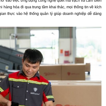
hờ vào việc ứng dụng công nghệ quét mã vạch và cảm biến 
i hàng hóa đi qua trung tâm khai thác, mọi thông tin về kích 
gian thực vào hệ thống quản lý giúp doanh nghiệp dễ dàng 