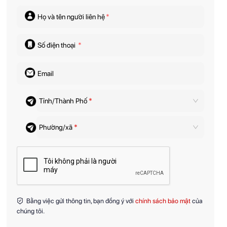
Họ và tên người liên hệ
*
Số điện thoại
*
Email
Tỉnh/Thành Phố
*
Phường/xã
*
Bằng việc gửi thông tin, bạn đồng ý với
chính sách bảo mật
của
chúng tôi.