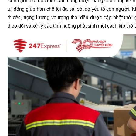
Bên cạnh đó, độ chính xác cũng được nâng cao đáng kể n
tự động giúp hạn chế tối đa sai sót do yếu tố con người. Kh
thước, trọng lượng và trạng thái đều được cập nhật thời 
theo dõi và xử lý các tình huống phát sinh một cách kịp thời.