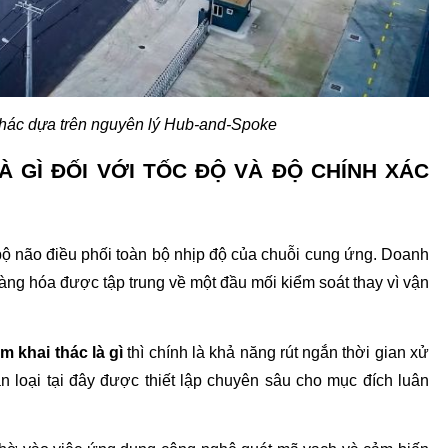
thác dựa trên nguyên lý Hub-and-Spoke
 GÌ ĐỐI VỚI TỐC ĐỘ VÀ ĐỘ CHÍNH XÁC 
bộ não điều phối toàn bộ nhịp độ của chuỗi cung ứng. Doanh 
hàng hóa được tập trung về một đầu mối kiểm soát thay vì vận 
m khai thác là gì
 thì chính là khả năng rút ngắn thời gian xử 
 loại tại đây được thiết lập chuyên sâu cho mục đích luân 