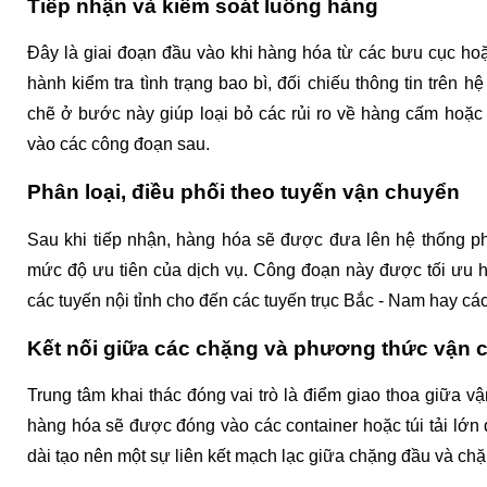
Tiếp nhận và kiểm soát luồng hàng
Đây là giai đoạn đầu vào khi hàng hóa từ các bưu cục hoặ
hành kiểm tra tình trạng bao bì, đối chiếu thông tin trên h
chẽ ở bước này giúp loại bỏ các rủi ro về hàng cấm hoặc 
vào các công đoạn sau.
Phân loại, điều phối theo tuyến vận chuyển
Sau khi tiếp nhận, hàng hóa sẽ được đưa lên hệ thống phâ
mức độ ưu tiên của dịch vụ. Công đoạn này được tối ưu 
các tuyến nội tỉnh cho đến các tuyến trục Bắc - Nam hay cá
Kết nối giữa các chặng và phương thức vận 
Trung tâm khai thác đóng vai trò là điểm giao thoa giữa vậ
hàng hóa sẽ được đóng vào các container hoặc túi tải lớn
dài tạo nên một sự liên kết mạch lạc giữa chặng đầu và chặ