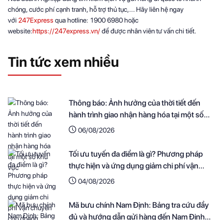
chóng, cước phí cạnh tranh, hỗ trợ thủ tục,... Hãy liên hệ ngay
với
247Express
qua hotline: 1900 6980 hoặc
website:
https://247express.vn/
để được nhân viên tư vấn chi tiết.
Tin tức xem nhiều
Thông báo: Ảnh hưởng của thời tiết đến
hành trình giao nhận hàng hóa tại một số
khu vực
06/08/2026
Tối ưu tuyến đa điểm là gì? Phương pháp
thực hiện và ứng dụng giảm chi phí vận
chuyển cho doanh nghiệp
04/08/2026
Mã bưu chính Nam Định: Bảng tra cứu đầy
đủ và hướng dẫn gửi hàng đến Nam Định