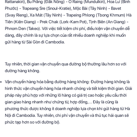
Rattanakiri), Bu Prăng (Đắk Nông) - O Raing (Mundulkiri), Hoa Lư (Bình
Phước) - Trapeang Sre (Snoul-Kratie), Mộc Bài (Tây Ninh) - Bavet
(Svay Rieng), Xa Mát (Tây Ninh) - Trapeing Phlong (Tbong Khmum) Hà
Tiên (Kiên Giang) - Prek Chak (Lork-Kam Pot), Tịnh Biên (An Giang) -
Phnom Den (Takeo). Với việc tiết kiệm chi phí, điều kiện vận chuyển dễ
dàng, đây chính là sự lựa chọn của rất nhiều doanh nghiệp khi muốn
gửi hàng từ Sài Gòn đi Cambodia.
Tuy nhiên, thời gian vận chuyển qua đường bộ thường lâu hơn so với
đường hàng không.
Vận chuyển hàng hóa bằng đường hàng không: Đường hàng không là
hình thức vận chuyển hàng hóa nhanh chóng và tiết kiệm thời gian. Giải
pháp này phù hợp với những lô hàng có giá trị cao hoặc yêu cầu thời
gian giao hàng nhanh như chứng từ, hợp đồng,... Đây là cũng là
phương thức được không ít doanh nghiệp lựa chọn khi gửi hàng từ Hà
Nội đi Cambodia. Tuy nhiên, chi phí vận chuyển và thủ tục hải quan sẽ
phức tạp hơn so với đường bộ.