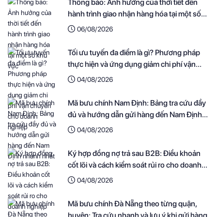
Thông báo: Ảnh hưởng của thời tiết đến
hành trình giao nhận hàng hóa tại một số
khu vực
06/08/2026
Tối ưu tuyến đa điểm là gì? Phương pháp
thực hiện và ứng dụng giảm chi phí vận
chuyển cho doanh nghiệp
04/08/2026
Mã bưu chính Nam Định: Bảng tra cứu đầy
đủ và hướng dẫn gửi hàng đến Nam Định
nhanh nhất
04/08/2026
Ký hợp đồng nợ trả sau B2B: Điều khoản
cốt lõi và cách kiểm soát rủi ro cho doanh
nghiệp
04/08/2026
Mã bưu chính Đà Nẵng theo từng quận,
huyện: Tra cứu nhanh và lưu ý khi gửi hàng