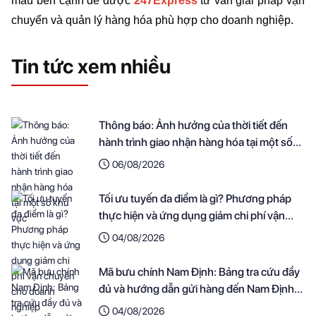
mẫu bên cạnh để được 
247Express
tư vấn giải pháp vận 
chuyển và quản lý hàng hóa phù hợp cho doanh nghiệp.
Tin tức xem nhiều
Thông báo: Ảnh hưởng của thời tiết đến
hành trình giao nhận hàng hóa tại một số
khu vực
06/08/2026
Tối ưu tuyến đa điểm là gì? Phương pháp
thực hiện và ứng dụng giảm chi phí vận
chuyển cho doanh nghiệp
04/08/2026
Mã bưu chính Nam Định: Bảng tra cứu đầy
đủ và hướng dẫn gửi hàng đến Nam Định
nhanh nhất
04/08/2026