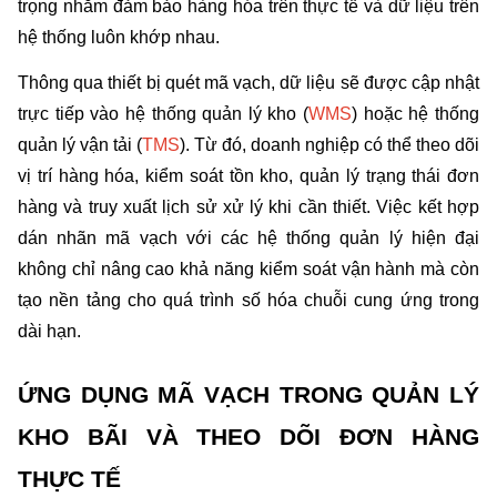
trọng nhằm đảm bảo hàng hóa trên thực tế và dữ liệu trên 
hệ thống luôn khớp nhau.
Thông qua thiết bị quét mã vạch, dữ liệu sẽ được cập nhật 
trực tiếp vào hệ thống quản lý kho (
WMS
) hoặc hệ thống 
quản lý vận tải (
TMS
). Từ đó, doanh nghiệp có thể theo dõi 
vị trí hàng hóa, kiểm soát tồn kho, quản lý trạng thái đơn 
hàng và truy xuất lịch sử xử lý khi cần thiết. Việc kết hợp 
dán nhãn mã vạch với các hệ thống quản lý hiện đại 
không chỉ nâng cao khả năng kiểm soát vận hành mà còn 
tạo nền tảng cho quá trình số hóa chuỗi cung ứng trong 
dài hạn.
ỨNG DỤNG MÃ VẠCH TRONG QUẢN LÝ 
KHO BÃI VÀ THEO DÕI ĐƠN HÀNG 
THỰC TẾ