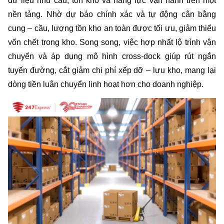
dữ liệu nhu cầu, tồn kho và năng lực vận hành trên một 
nền tảng. Nhờ dự báo chính xác và tự động cân bằng 
cung – cầu, lượng tồn kho an toàn được tối ưu, giảm thiểu 
vốn chết trong kho. Song song, việc hợp nhất lộ trình vận 
chuyển và áp dụng mô hình cross‑dock giúp rút ngắn 
tuyến đường, cắt giảm chi phí xếp dỡ – lưu kho, mang lại 
dòng tiền luân chuyển linh hoạt hơn cho doanh nghiệp.