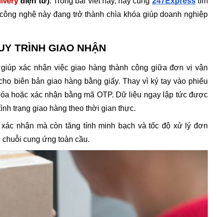
livery
 điện tử)
. Trong bài viết này, hãy cùng 
247Express
 tìm 
o công nghệ này đang trở thành chìa khóa giúp doanh nghiệp 
UY TRÌNH GIAO NHẬN
ử giúp xác nhận việc giao hàng thành công giữa đơn vị vận 
cho biên bản giao hàng bằng giấy. Thay vì ký tay vào phiếu 
hóa hoặc xác nhận bằng mã OTP. Dữ liệu ngay lập tức được 
ình trạng giao hàng theo thời gian thực.
h xác nhận mà còn tăng tính minh bạch và tốc độ xử lý đơn 
h chuỗi cung ứng toàn cầu.