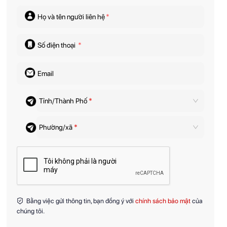
Họ và tên người liên hệ
*
Số điện thoại
*
Email
Tỉnh/Thành Phố
*
Phường/xã
*
Bằng việc gửi thông tin, bạn đồng ý với
chính sách bảo mật
của
chúng tôi.