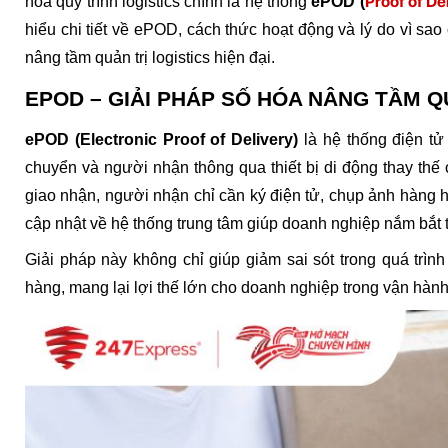
Proof of De
hóa quy trình logistics chính là hệ thống
 ePOD (
hiểu chi tiết về ePOD, cách thức hoạt động và lý do vì sa
nâng tầm quản trị logistics hiện đại.
EPOD – GIẢI PHÁP SỐ HÓA NÂNG TẦM Q
ePOD (Electronic Proof of Delivery)
 là hệ thống điện t
chuyển và người nhận thông qua thiết bị di động thay thế 
giao nhận, người nhận chỉ cần ký điện tử, chụp ảnh hàng 
cập nhật về hệ thống trung tâm giúp doanh nghiệp nắm bắt t
Giải pháp này không chỉ giúp giảm sai sót trong quá trìn
hàng, mang lại lợi thế lớn cho doanh nghiệp trong vận hàn