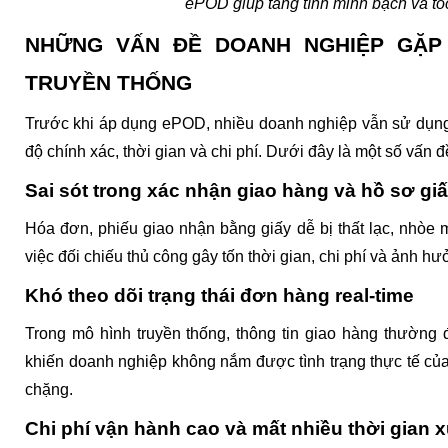
ePOD giúp tăng tính minh bạch và tố
NHỮNG VẤN ĐỀ DOANH NGHIỆP GẶP 
TRUYỀN THỐNG
Trước khi áp dụng ePOD, nhiều doanh nghiệp vẫn sử dụng q
độ chính xác, thời gian và chi phí. Dưới đây là một số vấn
Sai sót trong xác nhận giao hàng và hồ sơ giấ
Hóa đơn, phiếu giao nhận bằng giấy dễ bị thất lạc, nhòe mự
việc đối chiếu thủ công gây tốn thời gian, chi phí và ảnh h
Khó theo dõi trạng thái đơn hàng real-time
Trong mô hình truyền thống, thông tin giao hàng thường 
khiến doanh nghiệp không nắm được tình trạng thực tế của
chặng.
Chi phí vận hành cao và mất nhiều thời gian x