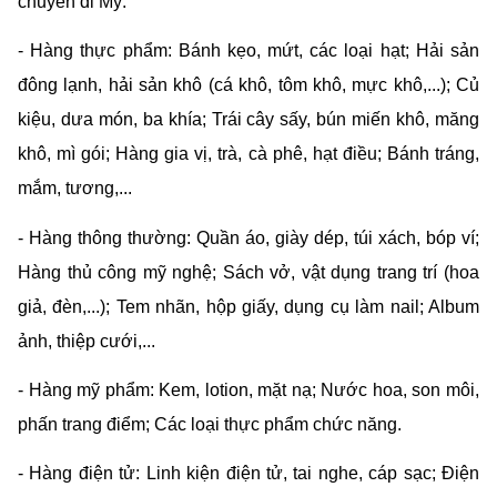
chuyển đi Mỹ:
- Hàng thực phẩm: Bánh kẹo, mứt, các loại hạt; Hải sản 
đông lạnh, hải sản khô (cá khô, tôm khô, mực khô,...); Củ 
kiệu, dưa món, ba khía; Trái cây sấy, bún miến khô, măng 
khô, mì gói; Hàng gia vị, trà, cà phê, hạt điều; Bánh tráng, 
mắm, tương,...
- Hàng thông thường: Quần áo, giày dép, túi xách, bóp ví; 
Hàng thủ công mỹ nghệ; Sách vở, vật dụng trang trí (hoa 
giả, đèn,...); Tem nhãn, hộp giấy, dụng cụ làm nail; Album 
ảnh, thiệp cưới,...
- Hàng mỹ phẩm: Kem, lotion, mặt nạ; Nước hoa, son môi, 
phấn trang điểm; Các loại thực phẩm chức năng.
- Hàng điện tử: Linh kiện điện tử, tai nghe, cáp sạc; Điện 