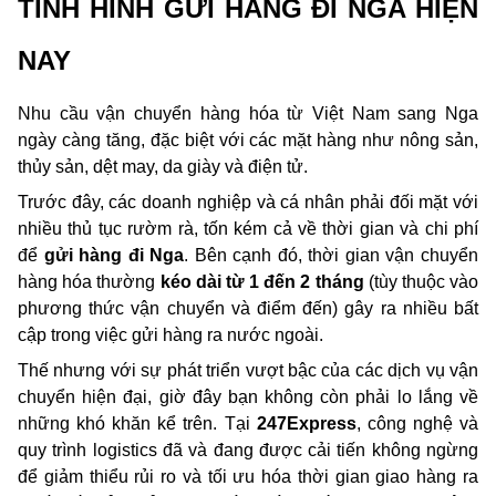
TÌNH HÌNH GỬI HÀNG ĐI NGA HIỆN 
NAY
Nhu cầu vận chuyển hàng hóa từ Việt Nam sang Nga 
ngày càng tăng, đặc biệt với các mặt hàng như nông sản, 
thủy sản, dệt may, da giày và điện tử. 
Trước đây, các doanh nghiệp và cá nhân phải đối mặt với 
nhiều thủ tục rườm rà, tốn kém cả về thời gian và chi phí 
để
 gửi hàng đi Nga
. Bên cạnh đó, thời gian vận chuyển 
hàng hóa thường 
kéo dài từ 1 đến 2 tháng
 (tùy thuộc vào 
phương thức vận chuyển và điểm đến) gây ra nhiều bất 
cập trong việc gửi hàng ra nước ngoài.
Thế nhưng với sự phát triển vượt bậc của các dịch vụ vận 
chuyển hiện đại, giờ đây bạn không còn phải lo lắng về 
những khó khăn kể trên. Tại 
247Express
, công nghệ và 
quy trình logistics đã và đang được cải tiến không ngừng 
để giảm thiểu rủi ro và tối ưu hóa thời gian giao hàng ra 