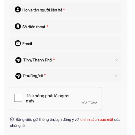
Họ và tên người liên hệ
*
Số điện thoại
*
Email
Tỉnh/Thành Phố
*
Phường/xã
*
Bằng việc gửi thông tin, bạn đồng ý với
chính sách bảo mật
của
chúng tôi.