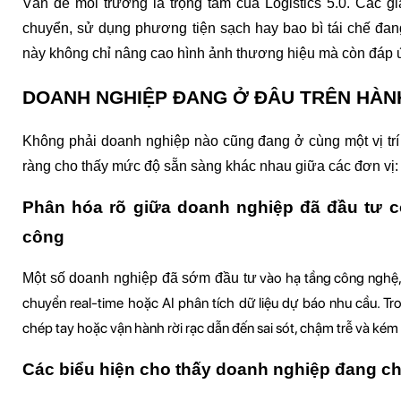
Vấn đề môi trường là trọng tâm của Logistics 5.0. Các gi
chuyển, sử dụng phương tiện sạch hay bao bì tái chế đan
này không chỉ nâng cao hình ảnh thương hiệu mà còn đáp ứ
DOANH NGHIỆP ĐANG Ở ĐÂU TRÊN HÀNH 
Không phải doanh nghiệp nào cũng đang ở cùng một vị trí t
ràng cho thấy mức độ sẵn sàng khác nhau giữa các đơn vị:
Phân hóa rõ giữa doanh nghiệp đã đầu tư c
công
 vào hạ tầng công nghệ
Một số doanh nghiệp 
đã sớm đầu tư
chuyển real-time hoặc AI phân tích dữ liệu dự báo nhu cầu. Tro
chép tay hoặc vận hành rời rạc dẫn đến sai sót, chậm trễ và kém
Các biểu hiện cho thấy doanh nghiệp đang ch