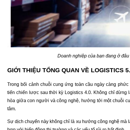
Doanh nghiệp của bạn đang ở đâu trê
GIỚI THIỆU TỔNG QUAN VỀ LOGISTICS 5
Trong bối cảnh chuỗi cung ứng toàn cầu ngày càng phức t
tiến chiến lược sau thời kỳ Logistics 4.0. Không chỉ dừng 
hòa giữa con người và công nghệ, hướng tới một chuỗi cun
tâm.
Sự dịch chuyển này không chỉ là xu hướng công nghệ mà là n
hơn với biến động thị trường và các yếu tố rủi ro bất định.