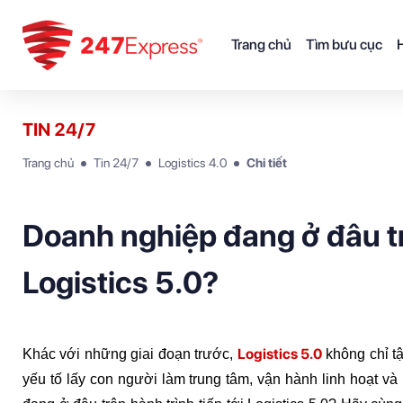
Trang chủ
Tìm bưu cục
H
TIN 24/7
Trang chủ
Tin 24/7
Logistics 4.0
Chi tiết
Doanh nghiệp đang ở đâu trê
Logistics 5.0?
Logistics 5.0
Khác với những giai đoạn trước, 
không chỉ t
yếu tố 
lấy con người làm trung tâm
, vận hành 
linh hoạt
 và