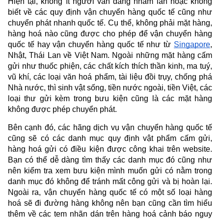
Hiện tại, không ít người vẫn đang nhầm lẫn hoặc không 
biết về các quy định vận chuyển hàng quốc tế cũng như 
chuyển phát nhanh quốc tế. Cụ thể, không phải mặt hàng, 
hàng hoá nào cũng được cho phép để vận chuyển hàng 
quốc tế hay vận chuyển hàng quốc tế như từ 
Singapore
, 
Nhật, Thái Lan về Việt Nam. Ngoài những mặt hàng cấm 
gửi như thuốc phiện, các chất kích thích thần kinh, ma tuý, 
vũ khí, các loại văn hoá phẩm, tài liệu đồi trụy, chống phá 
Nhà nước, thì sinh vật sống, tiền nước ngoài, tiền Việt, các 
loại thư gửi kèm trong bưu kiện cũng là các mặt hàng 
không được phép chuyển phát.
Bên cạnh đó, các hãng dịch vụ vận chuyển hàng quốc tế 
cũng sẽ có các danh mục quy định vật phẩm cấm gửi, 
hàng hoá gửi có điều kiện được công khai trên website. 
Bạn có thể dễ dàng tìm thấy các danh mục đó cũng như 
nên kiểm tra xem bưu kiện mình muốn gửi có nằm trong 
danh mục đó không để tránh mất công gửi và bị hoàn lại. 
Ngoài ra, vận chuyển hàng quốc tế có một số loại hàng 
hoá sẽ đi đường hàng không nên bạn cũng cần tìm hiểu 
thêm về các tem nhãn dán trên hàng hoá cảnh báo nguy 