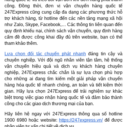
công. Đồng thời, đơn vị vận chuyển hàng quốc tế 
247Express cũng cung cấp đa dạng các phương thức hỗ 
trợ khách hàng, từ hotline đến các nền tảng mạng xã hội 
như Zalo, Skype, Facebook,… Các thông tin liên quan đến 
quy định khiếu nại, chính sách vận chuyển, quy định hàng 
cấm đề được công khai đầy đủ trên website, bạn có thể 
tham khảo thêm.
Lựa chọn đối tác chuyển phát nhanh
 đáng tin cậy và 
chuyên nghiệp. Với đội ngũ nhân viên tận tâm, hệ thống 
vận chuyển hiệu quả và dịch vụ khách hàng chuyên 
nghiệp, 247Express chắc chắn là sự lựa chọn phù hợp 
cho những ai đang tìm kiếm một giải pháp vận chuyển 
hàng hóa quốc tế nhanh chóng, an toàn và tiết kiệm thời 
gian. Hãy lựa chọn 247Express để trải nghiệm sự khác 
biệt trong việc giao nhận hàng quốc tế và đảm bảo thành 
công cho các giao dịch thương mại của bạn.
Hãy liên hệ ngay với 247Express thông qua số hotline 
1900 6980 hoặc website: 
https://247express.vn/
 để được 
nhân viên tư vấn chi tiết về dịch vụ.