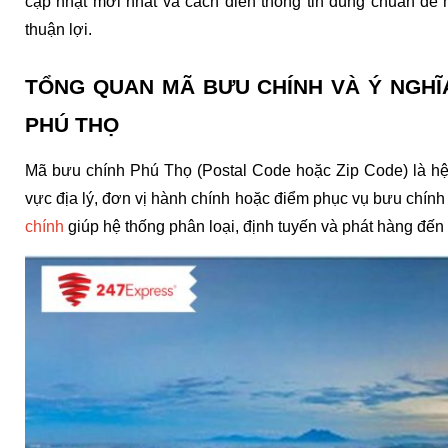
cập nhật mới nhất và cách điền thông tin đúng chuẩn để
thuận lợi. 
TỔNG QUAN MÃ BƯU CHÍNH VÀ Ý NGHĨA
PHÚ THỌ
Mã bưu chính Phú Thọ (Postal Code hoặc Zip Code) là hệ
vực địa lý, đơn vị hành chính hoặc điểm phục vụ bưu chính 
chính
 giúp hệ thống phân loại, định tuyến và phát hàng đến