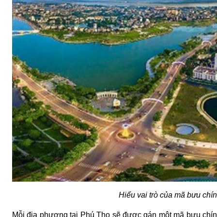
Hiểu vai trò của mã bưu chí
Mỗi địa phương tại Phú Thọ sẽ được gán một mã bưu chính 