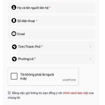
Họ và tên người liên hệ
*
Số điện thoại
*
Email
Tỉnh/Thành Phố
*
Phường/xã
*
Bằng việc gửi thông tin, bạn đồng ý với
chính sách bảo mật
của
chúng tôi.