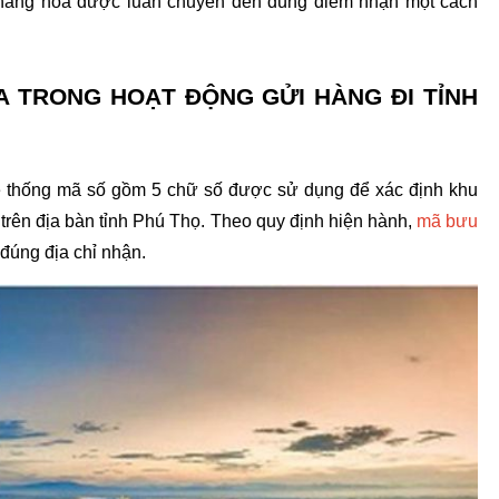
 hàng hóa được luân chuyển đến đúng điểm nhận một cách 
 TRONG HOẠT ĐỘNG GỬI HÀNG ĐI TỈNH 
 thống mã số gồm 5 chữ số được sử dụng để xác định khu 
trên địa bàn tỉnh Phú Thọ. Theo quy định hiện hành, 
mã bưu 
 đúng địa chỉ nhận.