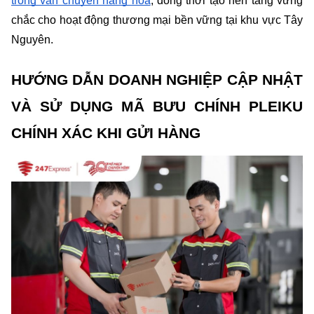
trong vận chuyển hàng hóa
, đồng thời tạo nền tảng vững 
chắc cho hoạt động thương mại bền vững tại khu vực Tây 
Nguyên.
HƯỚNG DẪN DOANH NGHIỆP CẬP NHẬT 
VÀ SỬ DỤNG MÃ BƯU CHÍNH PLEIKU 
CHÍNH XÁC KHI GỬI HÀNG