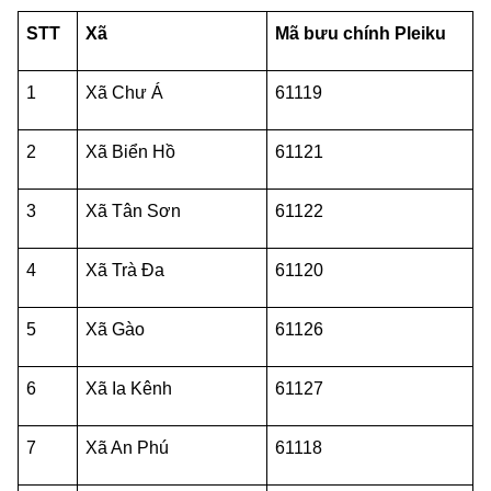
STT
Xã
Mã bưu chính Pleiku
1
Xã Chư Á
61119
2
Xã Biển Hồ
61121
3
Xã Tân Sơn
61122
4
Xã Trà Đa
61120
5
Xã Gào
61126
6
Xã Ia Kênh
61127
7
Xã An Phú
61118