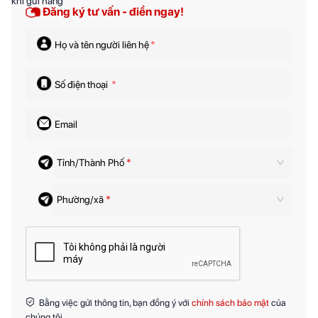
Đăng ký tư vấn - điền ngay!
Họ và tên người liên hệ
*
Số điện thoại
*
Email
Tỉnh/Thành Phố
*
Phường/xã
*
Bằng việc gửi thông tin, bạn đồng ý với
chính sách bảo mật
của
chúng tôi.