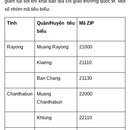
giảm sai sót khi khai báo địa chỉ giao thương quốc tế. Một 
số nhóm mã tiêu biểu:
Tỉnh
Quận/Huyện tiêu 
Mã ZIP
biểu
Rayong
Muang Rayong
21000
Klaeng
21110
Ban Chang
21130
Chanthaburi
Muang 
22000
Chanthaburi
Khlung
22110