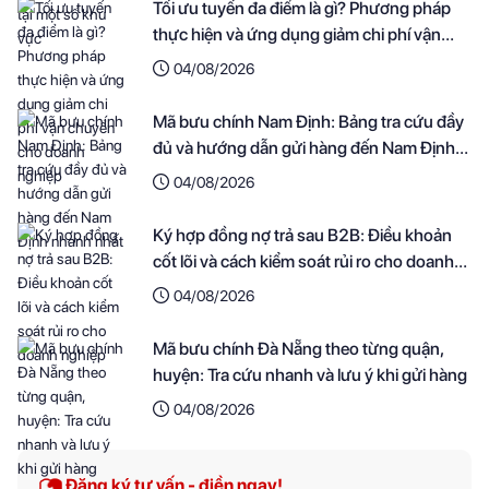
Tối ưu tuyến đa điểm là gì? Phương pháp
thực hiện và ứng dụng giảm chi phí vận
chuyển cho doanh nghiệp
04/08/2026
Mã bưu chính Nam Định: Bảng tra cứu đầy
đủ và hướng dẫn gửi hàng đến Nam Định
nhanh nhất
04/08/2026
Ký hợp đồng nợ trả sau B2B: Điều khoản
cốt lõi và cách kiểm soát rủi ro cho doanh
nghiệp
04/08/2026
Mã bưu chính Đà Nẵng theo từng quận,
huyện: Tra cứu nhanh và lưu ý khi gửi hàng
04/08/2026
Đăng ký tư vấn - điền ngay!