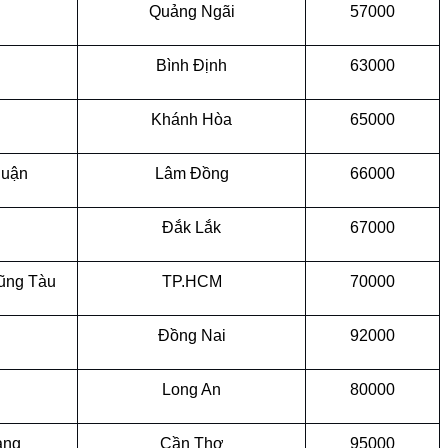
Quảng Ngãi
57000
Bình Định
63000
Khánh Hòa
65000
huận
Lâm Đồng
66000
Đắk Lắk
67000
ũng Tàu
TP.HCM
70000
Đồng Nai
92000
Long An
80000
ang
Cần Thơ
95000