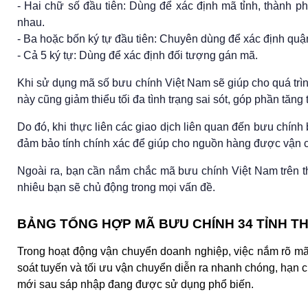
- Hai chữ số đầu tiên: Dùng để xác định mã tỉnh, thành ph
nhau.
- Ba hoặc bốn ký tự đầu tiên: Chuyên dùng để xác định qu
- Cả 5 ký tự: Dùng để xác định đối tượng gán mã.
Khi sử dụng mã số bưu chính Việt Nam sẽ giúp cho quá trì
này cũng giảm thiểu tối đa tình trạng sai sót, góp phần tăng t
Do đó, khi thực liên các giao dịch liên quan đến bưu chín
đảm bảo tính chính xác để giúp cho nguồn hàng được vận 
Ngoài ra, bạn cần nắm chắc mã bưu chính Việt Nam trên t
nhiêu bạn sẽ chủ động trong mọi vấn đề.
BẢNG TỔNG HỢP MÃ BƯU CHÍNH 34 TỈNH T
Trong hoạt động vận chuyển doanh nghiệp, việc nắm rõ mã b
soát tuyến và tối ưu vận chuyển diễn ra nhanh chóng, hạn c
mới sau sáp nhập đang được sử dụng phổ biến.