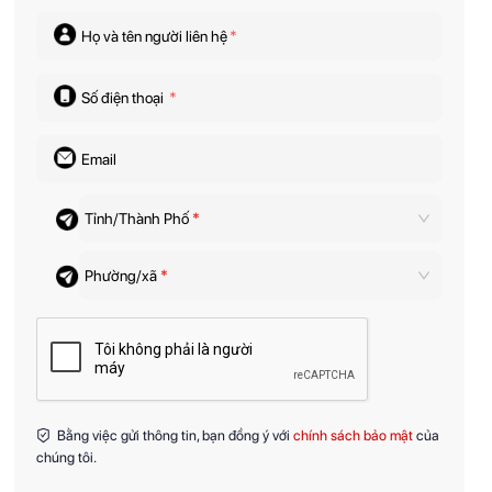
Họ và tên người liên hệ
*
Số điện thoại
*
Email
Tỉnh/Thành Phố
*
Phường/xã
*
Bằng việc gửi thông tin, bạn đồng ý với
chính sách bảo mật
của
chúng tôi.