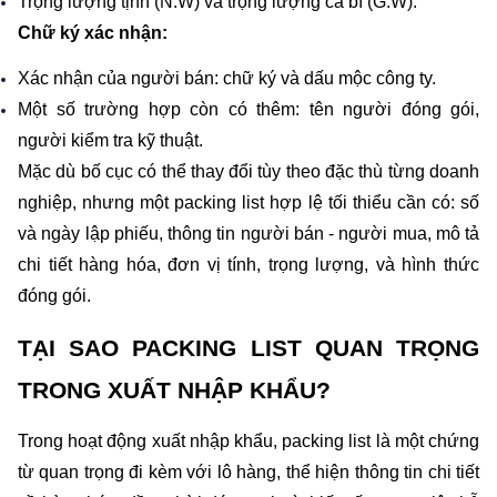
Trọng lượng tịnh (N.W) và trọng lượng cả bì (G.W).
Chữ ký xác nhận:
Xác nhận của người bán: chữ ký và dấu mộc công ty.
Một số trường hợp còn có thêm: tên người đóng gói, 
người kiểm tra kỹ thuật.
Mặc dù bố cục có thể thay đổi tùy theo đặc thù từng doanh 
nghiệp, nhưng một packing list hợp lệ tối thiểu cần có: số 
và ngày lập phiếu, thông tin người bán - người mua, mô tả 
chi tiết hàng hóa, đơn vị tính, trọng lượng, và hình thức 
đóng gói.
TẠI SAO PACKING LIST QUAN TRỌNG 
TRONG XUẤT NHẬP KHẨU?
Trong hoạt động xuất nhập khẩu, packing list là một chứng 
từ quan trọng đi kèm với lô hàng, thể hiện thông tin chi tiết 