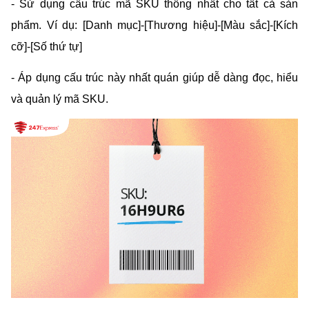
- Sử dụng cấu trúc mã SKU thống nhất cho tất cả sản 
phẩm. Ví dụ: [Danh mục]-[Thương hiệu]-[Màu sắc]-[Kích 
cỡ]-[Số thứ tự]
- Áp dụng cấu trúc này nhất quán giúp dễ dàng đọc, hiểu 
và quản lý mã SKU.