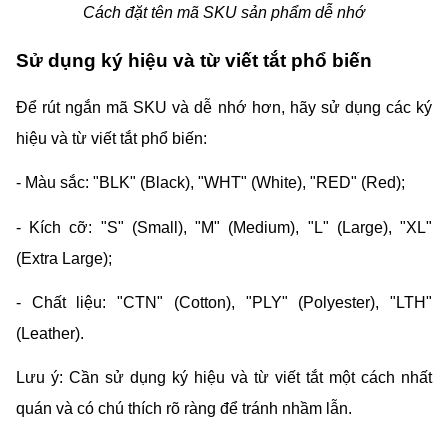
Cách đặt tên mã SKU sản phẩm dễ nhớ
Sử dụng ký hiệu và từ viết tắt phổ biến
Để rút ngắn mã SKU và dễ nhớ hơn, hãy sử dụng các ký 
hiệu và từ viết tắt phổ biến:
- Màu sắc: "BLK" (Black), "WHT" (White), "RED" (Red);
- Kích cỡ: "S" (Small), "M" (Medium), "L" (Large), "XL" 
(Extra Large);
- Chất liệu: "CTN" (Cotton), "PLY" (Polyester), "LTH" 
(Leather).
Lưu ý: Cần sử dụng ký hiệu và từ viết tắt một cách nhất 
quán và có chú thích rõ ràng để tránh nhầm lẫn.