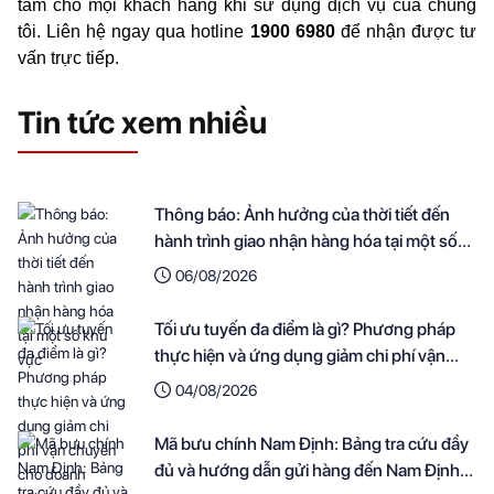
tâm cho mọi khách hàng khi sử dụng dịch vụ của chúng 
tôi. Liên hệ ngay qua hotline 
1900 6980
 để nhận được tư 
vấn trực tiếp.
Tin tức xem nhiều
Thông báo: Ảnh hưởng của thời tiết đến
hành trình giao nhận hàng hóa tại một số
khu vực
06/08/2026
Tối ưu tuyến đa điểm là gì? Phương pháp
thực hiện và ứng dụng giảm chi phí vận
chuyển cho doanh nghiệp
04/08/2026
Mã bưu chính Nam Định: Bảng tra cứu đầy
đủ và hướng dẫn gửi hàng đến Nam Định