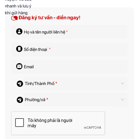
Đăng ký tư vấn - điền ngay!
Họ và tên người liên hệ
*
Số điện thoại
*
Email
Tỉnh/Thành Phố
*
Phường/xã
*