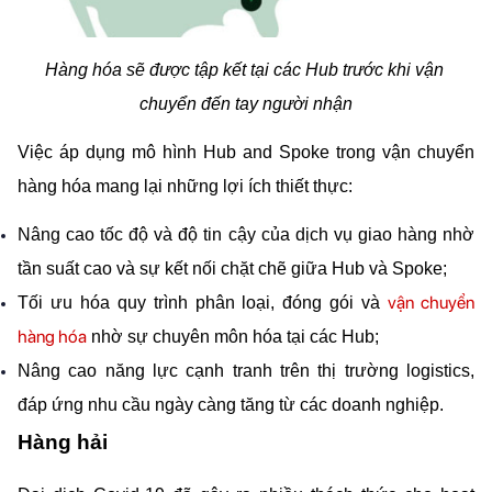
Hàng hóa sẽ được tập kết tại các Hub trước khi vận 
chuyển đến tay người nhận
Việc áp dụng mô hình Hub and Spoke trong vận chuyển 
hàng hóa mang lại những lợi ích thiết thực:
Nâng cao tốc độ và độ tin cậy của dịch vụ giao hàng nhờ 
tần suất cao và sự kết nối chặt chẽ giữa Hub và Spoke;
vận chuyển 
Tối ưu hóa quy trình phân loại, đóng gói và 
hàng hóa
 nhờ sự chuyên môn hóa tại các Hub;
Nâng cao năng lực cạnh tranh trên thị trường logistics, 
đáp ứng nhu cầu ngày càng tăng từ các doanh nghiệp.
Hàng hải