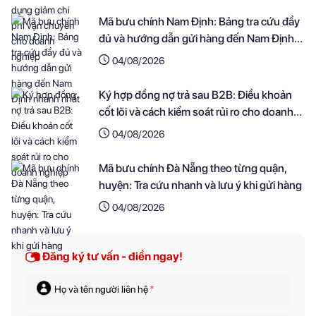
Mã bưu chính Nam Định: Bảng tra cứu đầy
đủ và hướng dẫn gửi hàng đến Nam Định
nhanh nhất
04/08/2026
Ký hợp đồng nợ trả sau B2B: Điều khoản
cốt lõi và cách kiểm soát rủi ro cho doanh
nghiệp
04/08/2026
Mã bưu chính Đà Nẵng theo từng quận,
huyện: Tra cứu nhanh và lưu ý khi gửi hàng
04/08/2026
Đăng ký tư vấn - điền ngay!
Họ và tên người liên hệ
*