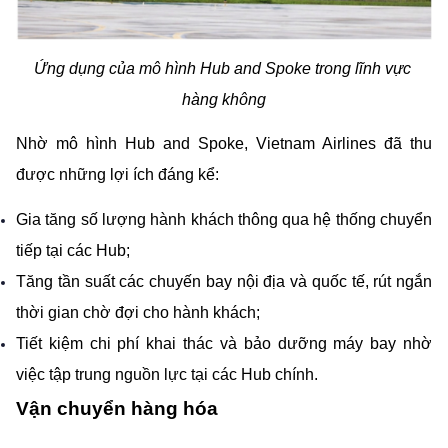
Ứng dụng của mô hình Hub and Spoke trong lĩnh vực 
hàng không
Nhờ mô hình Hub and Spoke, Vietnam Airlines đã thu 
được những lợi ích đáng kể:
Gia tăng số lượng hành khách thông qua hệ thống chuyển 
tiếp tại các Hub;
Tăng tần suất các chuyến bay nội địa và quốc tế, rút ngắn 
thời gian chờ đợi cho hành khách;
Tiết kiệm chi phí khai thác và bảo dưỡng máy bay nhờ 
việc tập trung nguồn lực tại các Hub chính.
Vận chuyển hàng hóa