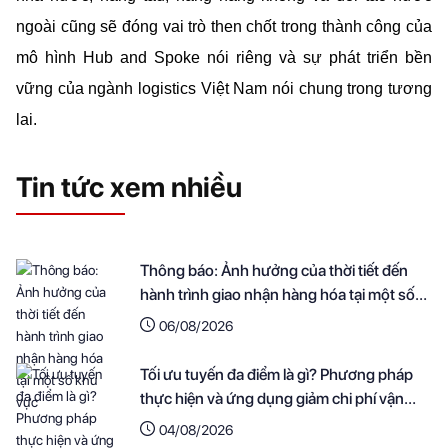
ngoài cũng sẽ đóng vai trò then chốt trong thành công của 
mô hình Hub and Spoke nói riêng và sự phát triển bền 
vững của ngành logistics Việt Nam nói chung trong tương 
lai.
Tin tức xem nhiều
Thông báo: Ảnh hưởng của thời tiết đến
hành trình giao nhận hàng hóa tại một số
khu vực
06/08/2026
Tối ưu tuyến đa điểm là gì? Phương pháp
thực hiện và ứng dụng giảm chi phí vận
chuyển cho doanh nghiệp
04/08/2026