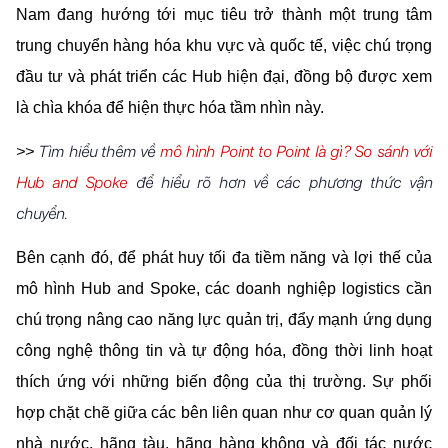
Nam đang hướng tới mục tiêu trở thành một trung tâm 
trung chuyển hàng hóa khu vực và quốc tế, việc chú trọng 
đầu tư và phát triển các Hub hiện đại, đồng bộ được xem 
là chìa khóa để hiện thực hóa tầm nhìn này.
Tìm hiểu thêm về
mô hình Point to Point là gì? So sánh với
>> 
Hub and Spoke
để hiểu rõ hơn về các phương thức vận
chuyển.
Bên cạnh đó, để phát huy tối đa tiềm năng và lợi thế của 
mô hình Hub and Spoke, các doanh nghiệp logistics cần 
chú trọng nâng cao năng lực quản trị, đẩy mạnh ứng dụng 
công nghệ thông tin và tự động hóa, đồng thời linh hoạt 
thích ứng với những biến động của thị trường. Sự phối 
hợp chặt chẽ giữa các bên liên quan như cơ quan quản lý 
nhà nước, hãng tàu, hãng hàng không và đối tác nước 