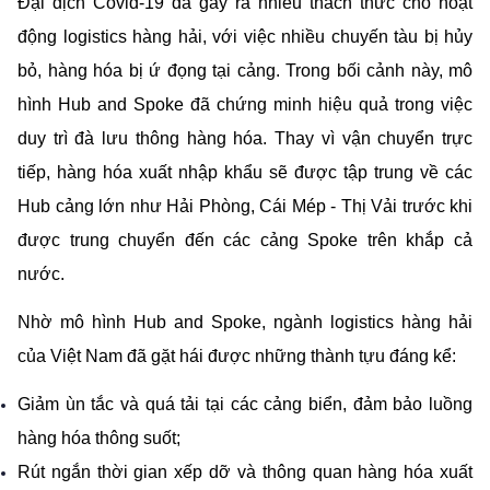
Đại dịch Covid-19 đã gây ra nhiều thách thức cho hoạt 
động logistics hàng hải, với việc nhiều chuyến tàu bị hủy 
bỏ, hàng hóa bị ứ đọng tại cảng. Trong bối cảnh này, mô 
hình Hub and Spoke đã chứng minh hiệu quả trong việc 
duy trì đà lưu thông hàng hóa. Thay vì vận chuyển trực 
tiếp, hàng hóa xuất nhập khẩu sẽ được tập trung về các 
Hub cảng lớn như Hải Phòng, Cái Mép - Thị Vải trước khi 
được trung chuyển đến các cảng Spoke trên khắp cả 
nước.
Nhờ mô hình Hub and Spoke, ngành logistics hàng hải 
của Việt Nam đã gặt hái được những thành tựu đáng kể:
Giảm ùn tắc và quá tải tại các cảng biển, đảm bảo luồng 
hàng hóa thông suốt;
Rút ngắn thời gian xếp dỡ và thông quan hàng hóa xuất 