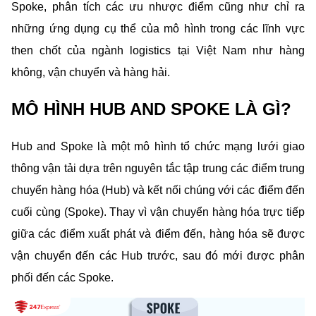
Spoke, phân tích các ưu nhược điểm cũng như chỉ ra 
những ứng dụng cụ thể của mô hình trong các lĩnh vực 
then chốt của ngành logistics tại Việt Nam như hàng 
không, vận chuyển và hàng hải.
MÔ HÌNH HUB AND SPOKE LÀ GÌ?
Hub and Spoke là một mô hình tổ chức mạng lưới giao 
thông vận tải dựa trên nguyên tắc tập trung các điểm trung 
chuyển hàng hóa (Hub) và kết nối chúng với các điểm đến 
cuối cùng (Spoke). Thay vì vận chuyển hàng hóa trực tiếp 
giữa các điểm xuất phát và điểm đến, hàng hóa sẽ được 
vận chuyển đến các Hub trước, sau đó mới được phân 
phối đến các Spoke.