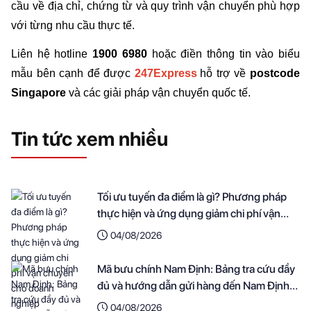
cầu về địa chỉ, chứng từ và quy trình vận chuyển phù hợp 
với từng nhu cầu thực tế.
Liên hệ hotline 
1900 6980
 hoặc điền thông tin vào biểu 
mẫu bên cạnh để được
247Express
hỗ trợ về 
postcode 
Singapore
 và các giải pháp vận chuyển quốc tế.
Tin tức xem nhiều
Tối ưu tuyến đa điểm là gì? Phương pháp
thực hiện và ứng dụng giảm chi phí vận
chuyển cho doanh nghiệp
04/08/2026
Mã bưu chính Nam Định: Bảng tra cứu đầy
đủ và hướng dẫn gửi hàng đến Nam Định
nhanh nhất
04/08/2026